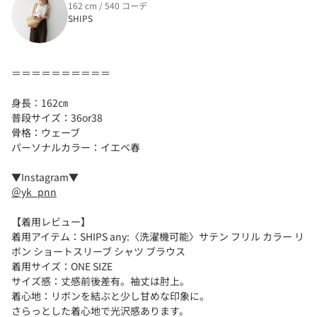
162 cm / 540 コーデ
SHIPS
＝＝＝＝＝＝＝＝＝＝
身長：162㎝
普段サイズ：36or38
骨格：ウェーブ
パーソナルカラー：イエベ春
▼Instagram▼
＠yk_pnn
【着用レビュー】
着用アイテム：SHIPS any:〈洗濯機可能〉サテン フリル カラー リ
ボン ショートスリーブ シャツ ブラウス
着用サイズ：ONE SIZE
サイズ感：丈感前後差有。袖丈は肘上。
着心地：リボンを結ぶと少し甘めな印象に。
さらっとした着心地で光沢感あります。