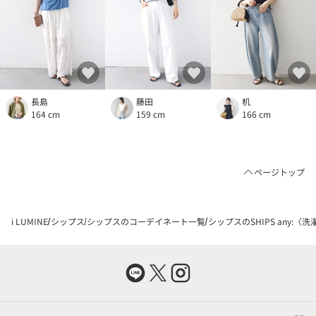
長島
藤田
机
164 cm
159 cm
166 cm
ページトップ
i LUMINE
シップス
シップスのコーデイネート一覧
シップスのSHIPS any: