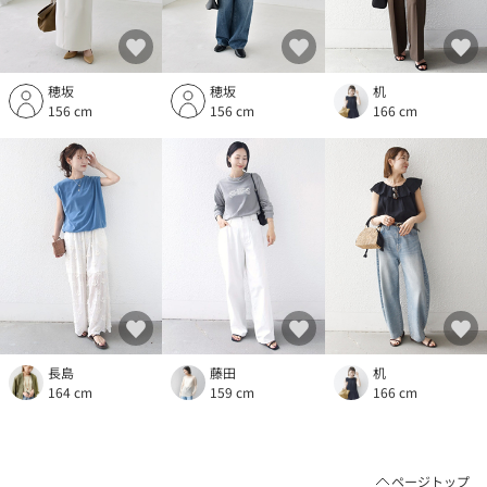
穂坂
穂坂
机
156 cm
156 cm
166 cm
長島
藤田
机
164 cm
159 cm
166 cm
ページトップ