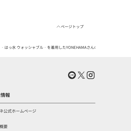
ページトップ
‐はっ水 ウォッシャブル‐を着用したYONEHAMAさんのコーディネート（837
業情報
ネ公式ホームページ
概要