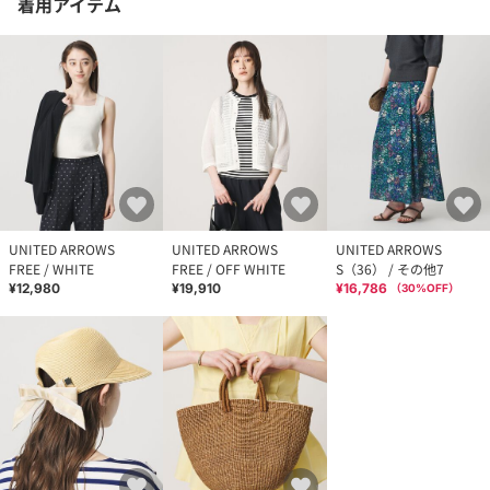
着用アイテム
UNITED ARROWS
UNITED ARROWS
UNITED ARROWS
FREE / WHITE
FREE / OFF WHITE
S（36） / その他7
¥12,980
¥19,910
¥16,786
（
30
%OFF）