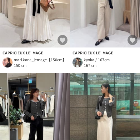
CAPRICIEUX LE' MAGE
CAPRICIEUX LE' MAGE
mari.kana_lemage【150cm】
kyoka / 167cm
150 cm
167 cm