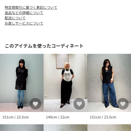
未来への憧れもリアルな日常もポジティブに受け入れ、「自分ら
特定商取引に基づく表記について
しくありたい」「恰好良く素敵でありたい」という気持ちを抱く
返品などの詳細について
方に、「ありたい自分」を創るきっかけ、理想の「私らしさ」を
配送について
お直しサービスについて
実現するシューズやファッションを提案します。
【注意事項】
※生産ロットにより靴箱の色が異なる場合がございます。
このアイテムを使ったコーディネート
※画像の商品はサンプルです。
※商品画像は、光の当たり具合やパソコンなどの閲覧環境によ
り、実際の色味と異なって見える場合がございます。あらかじめ
ご了承ください。
※ソールに保護シートが貼られている場合は剥がしてご使用下さ
い。
※かかと部分にある1ミリ程度の小さな穴は、生産工程上発生する
ものであり、不良品ではございません。
※シューズの重量は、シューズ本体のみ両足の重量となります。
箱や付属品は計測に含まれません。
151cm / 23.5cm
149cm / 22cm
151cm / 23.5cm
※商品に不良が無い場合、包装紙および箱の破損がございまして
も発送いたします。あらかじめご了承ください。