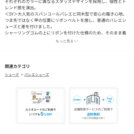
それぞれのカラーに異なるスタッズデザインを採用し、個性とト
レンド感を演出。
＜SY＞大人気のスパンコールバレエと同木型で安心の履き心地。
つま先ではなく甲の位置にリボンベルトを施し、普通のバレエシ
ューズと差を付けました。
シャーリングゴムの上にリボンを付けた仕様のため、そのまま着
脱できるのも嬉しいポイント。
もっと見る
■素材
合成皮革と生地を使用。
ブラックはスムース素材にシルバーの平らなスタッズの組み合わ
関連カテゴリ
せ。
シューズ
バレエシューズ
その他1カラーはマットなサテン生地に半球パール調パーツの組み
合わせ。
その他2カラーはブラックのデニム生地にマルチカラースタッズと
＜SY＞ロゴパーツの組み合わせ。
＜SY（シー）＞
「日常mode～日常で楽しむモードなスタイル～」
カジュアルモード・フェミニンモードのテイストのもと、オトナ
感、遊び心、シティカジュアル、スタイルコンシャスをキーワー
ドとしたブランド。