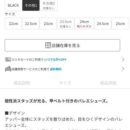
その他2
BLACK
その他1
在庫なし
サイズ
23.5cm
24cm
22cm
22.5cm
23cm
24.5cm
25cm
在庫なし
残りわずか
店舗在庫を見る
ルミネカードのご利用で
いつでも
5
%OFF
店舗受取サービスのご利用で
送料無料
商品説明
サイズ
商品詳細
個性派スタッズが光る、甲ベルト付きのバレエシューズ。
■デザイン
アッパー全体にスタッズを散りばめた、目をひくデザインのバレ
エシューズ。