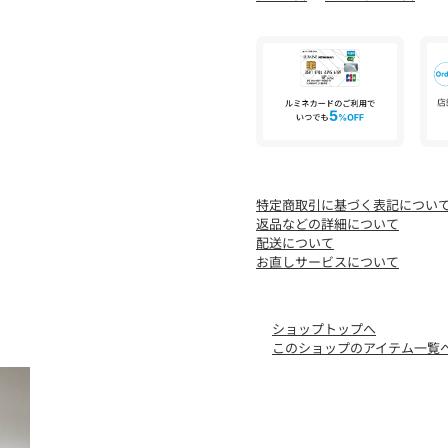
【注意事項】
※画像の商品はサンプルで
材等が若干異なる場合がご
※工場の生産の都合上、納
についてはあらかじめご了
※入荷状況により、お客様
す。
※商品画像は、光の当たり
味と異なって見える場合が
特定商取引に基づく表記につい
返品などの詳細について
※ソールに保護シートが貼
配送について
※かかと部分にある1ミリ
お直しサービスについて
り、不良品ではございませ
※シューズの重量は、シュ
ショップトップへ
は計測に含まれません。
このショップのアイテム一覧
※商品に不良が無い場合、
します。あらかじめご了承
店舗へお問い合わせの際は、全国
名/品番をお申し付けくださ