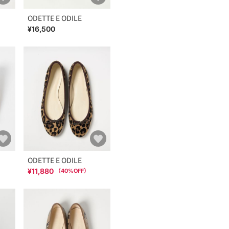
ODETTE E ODILE
¥16,500
ODETTE E ODILE
¥11,880
（
40
%OFF）