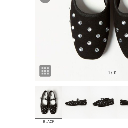
1
/ 11
BLACK