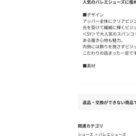
人気のバレエシューズに煌
■デザイン
アッパー全体にクリアビジ
光を受けて繊細に輝くビジ
＜SY＞で大人気のスパン
ある履き心地も魅力。
内側には飾りを施さずビジ
こだわりの詰まった一足で
■素材
スエード調の生地を使用。
＜SY（シー）＞
「日常mode～日常で楽し
カジュアルモード・フェミ
返品・交換ができない商品
心、シティカジュアル、ス
未来への憧れもリアルな日
い」「恰好良く素敵であり
分」を創るきっかけ、理想
関連カテゴリ
ンを提案します。
シューズ
バレエシューズ