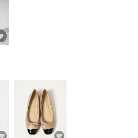
品名：○S MLTBIJﾊﾞﾚｴ FLT