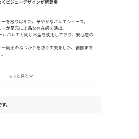
めくビジューデザインが新登場
ューを散りばめた、華やかなバレエシューズ。
ューが足元に上品な存在感を演出。
コールバレエと同じ木型を使用しており、安心感の
ュー同士のぶつかりを防ぐ工夫をした、細部まで
す。
もっと見る
むモードなスタイル～」
ニンモードのテイストのもと、オトナ感、遊び
です。
タイルコンシャスをキーワードとしたブランド。
常もポジティブに受け入れ、「自分らしくありた
たい」という気持ちを抱く方に、「ありたい自
の「私らしさ」を実現するシューズやファッショ