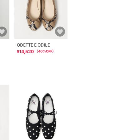
ODETTE E ODILE
¥14,520
（
40
%OFF）