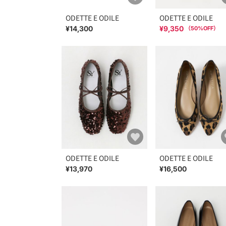
ODETTE E ODILE
ODETTE E ODILE
¥14,300
¥9,350
（
50
%OFF）
ODETTE E ODILE
ODETTE E ODILE
¥13,970
¥16,500