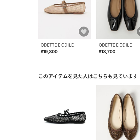
ODETTE E ODILE
ODETTE E ODILE
¥19,800
¥18,700