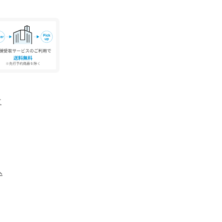
す。実際の商品と色味、仕様、加工、サイズ、素
ざいます。
期が変更になる場合がございます。発送日の前後
承ください。
への発送が店頭販売より遅れる場合もございま
具合やパソコンなどの閲覧環境により、実際の色
ございます。あらかじめご了承ください。
て
られている場合は剥がしてご使用下さい。
程度の小さな穴は、生産工程上発生するものであ
ん。
ーズ本体のみ両足の重量となります。箱や付属品
へ
包装紙および箱の破損がございましても発送いた
ください。
のSY UNITED ARROWS各店舗まで下記の品
い。