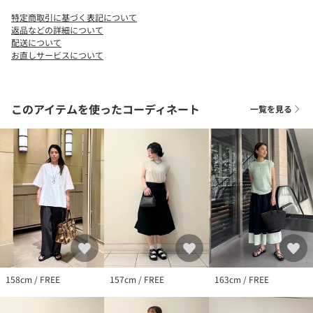
サイズ、素材等が若干異なる場合がございます。
特定商取引に基づく表記について
返品などの詳細について
※本商品は販売価格の変更を実施したため、サイト内に明記した
配送について
お直しサービスについて
金額と異なる価格のタグが添付された状態でお客様に納品される
場合がございます。本サイトに明記している価格が販売価格とな
りますので、予めご了承ください。
このアイテムを使ったコーディネート
一覧を見る
店舗にてお問い合わせの際は、全国のUNITED ARROWS店舗まで
下記の品番をお申し付け下さい。
品名：◎UAB SQ METAL 品番：17436990638
■こちらの時計をお買い求めの場合、電池サービスカードは付属
致しません。予めご了承ください。
158cm / FREE
157cm / FREE
163cm / FREE