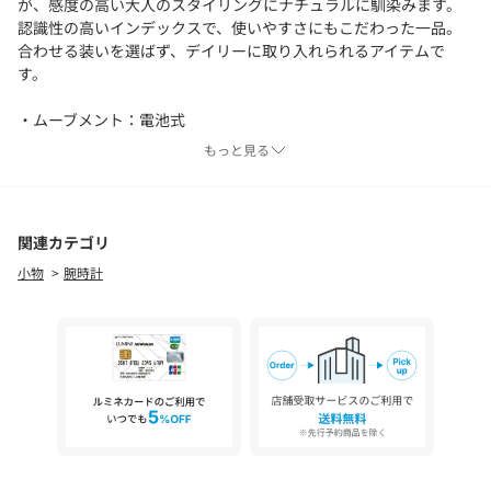
が、感度の高い大人のスタイリングにナチュラルに馴染みます。
認識性の高いインデックスで、使いやすさにもこだわった一品。
合わせる装いを選ばず、デイリーに取り入れられるアイテムで
す。
・ムーブメント：電池式
もっと見る
※こちらの商品はコマ詰めのサイズ調節が必要な商品です。
【注意事項】
※「保証書が添付されている商品」をお買い求め頂いた際は、納
関連カテゴリ
品書が販売元・購入日の証明となります。
小物
腕時計
保証書と共に納品書も大切に保管していただきますようお願い申
し上げます。（コマ詰めや、修理などの際に必要となります。）
※商品を使用前に、タグ等に記載されている「取り扱い上の注意
書き」、「洗濯表示」を必ずご確認ください。
※商品画像は、光の当たり具合やパソコンなどの閲覧環境によ
り、実際の色味と異なって見える場合がございます。予めご了承
ください。
※商品の色味の目安は、商品単体の画像をご参照ください。
※画像の商品はサンプルです。実際の商品と色味、仕様、加工、