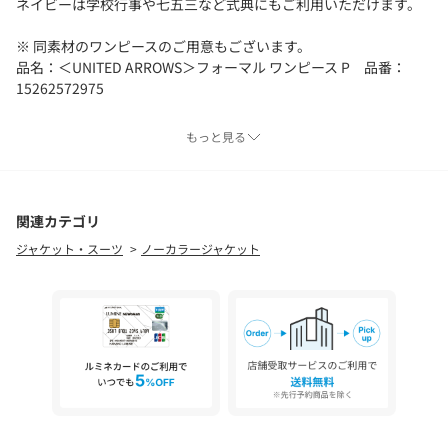
ネイビーは学校行事や七五三など式典にもご利用いただけます。
※ 同素材のワンピースのご用意もございます。
品名：＜UNITED ARROWS＞フォーマル ワンピース P 品番：
15262572975
============================
もっと見る
裏地：あり
透け感：なし
生地の伸び：なし
光沢感：なし
関連カテゴリ
ケア方法：ドライクリーニング
ジャケット・スーツ
ノーカラージャケット
============================
【注意事項】
※商品を使用前に、タグ等に記載されている「取り扱い上の注意
書き」、「洗濯表示」を必ずご確認ください。
※商品画像は、光の当たり具合やパソコンなどの閲覧環境によ
り、実際の色味と異なって見える場合がございます。予めご了承
ください。
※商品の色味の目安は、商品単体の画像をご参照ください。