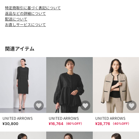
店舗へお問い合わせの際は、全国のUNITED ARROWS各店舗まで
特定商取引に基づく表記について
下記の品名/品番をお申し付けください。
返品などの詳細について
品名：UPC FORMAL 43 O 品番：15222572975
配送について
お直しサービスについて
関連アイテム
UNITED ARROWS
UNITED ARROWS
UNITED ARROWS
¥30,800
¥16,764
¥28,776
（
60
%OFF）
（
40
%OFF）