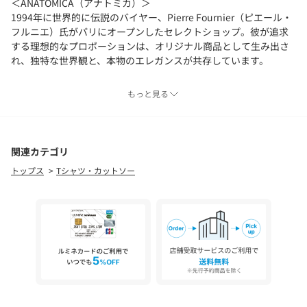
＜ANATOMICA（アナトミカ）＞
1994年に世界的に伝説のバイヤー、Pierre Fournier（ピエール・
フルニエ）氏がパリにオープンしたセレクトショップ。彼が追求
する理想的なプロポーションは、オリジナル商品として生み出さ
れ、独特な世界観と、本物のエレガンスが共存しています。
店舗へお問い合わせの際は、全国のUNITED ARROWS各店舗まで
もっと見る
下記の品名/品番をお申し付け下さい。
品名：ANATOMICA 12 CREW L/SL 品番：1169-599-4417
関連カテゴリ
トップス
Tシャツ・カットソー