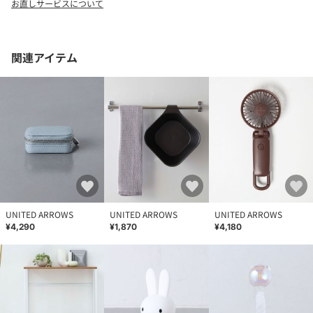
お直しサービスについて
品名：ｷﾔ ﾂﾒｷﾘBK ｼｮｳ 品番：19815992821
関連アイテム
UNITED ARROWS
UNITED ARROWS
UNITED ARROWS
¥4,290
¥1,870
¥4,180