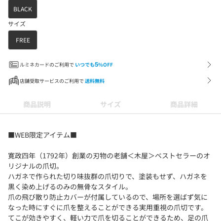
BLACK
サイズ
FREE
ルミネカードのご利用で
いつでも
5
%OFF
店舗受取サービスのご利用で
送料無料
商品説明
サイズ
商品詳細
■WEB限定アイテム■
寛政四年（1792年）創業の刃物の老舗＜木屋＞ベストセラーのオ
リジナルの爪切。
ハガネで作られた切り味抜群の爪切りで、塗装もせず、ハガネを
黒く染め上げるのみの無骨なスタイル。
爪の飛び散り防止カバーが付属しているので、場所を選ばず気に
なった時にすぐに爪を整えることができる実用重視の爪切です。
てこが効きやすく、軽い力で爪を切ることができるため、足の爪