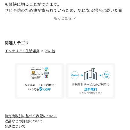
も軽快に切ることができます。
サビ予防のため油が塗られているため、気になる場合は乾いた布
などで拭いてからご使用ください。
もっと見る
＜木屋（キヤ）＞
創業寛永四年（1792年）創業。
東京日本橋で230年以上にわたり打刃物類を販売する老舗。
関連カテゴリ
長い歴史の中で培われた、道具を見る確かな「目」を通して道具
インテリア・生活雑貨
その他
を造り、道具を選定し、安心とご満足ただける道具を提供し続け
ている。
【注意事項】
※商品を使用前に、タグ等に記載されている「取り扱い上の注意
書き」、「洗濯表示」を必ずご確認ください。
※商品画像は、光の当たり具合やパソコンなどの閲覧環境によ
り、実際の色味と異なって見える場合がございます。あらかじめ
ご了承ください。
※商品の色味の目安は、商品単体の画像をご参照ください。
特定商取引に基づく表記について
店舗へお問い合わせの際は、全国のUNITED ARROWS各店舗まで
返品などの詳細について
下記の品名/品番をお申し付けください。
配送について