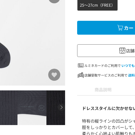
25～27cm（FREE）
カー
店舗
ルミネカードのご利用で
いつでも
店舗受取サービスのご利用で
送料
商品説明
ドレススタイルに欠かせな
特有の縦ラインの凹凸がシ
脛をしっかりとカバーして
柔らかく心地よい肌触りも