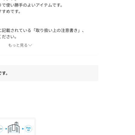
りで使い勝手のよいアイテムです。
すすめです。
に記載されている「取り扱い上の注意書き」、
ください。
具合やパソコンなどの閲覧環境により、実際の色
もっと見る
ございます。あらかじめご了承ください。
品単体の画像をご参照ください。
国のUNITED ARROWS各店舗まで下記の品名/
です。
。
3356993010