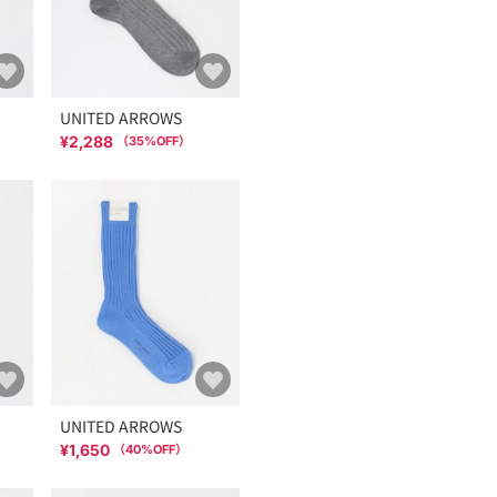
UNITED ARROWS
¥2,288
（
35
%OFF）
UNITED ARROWS
¥1,650
（
40
%OFF）