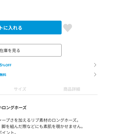
トに入れる
在庫を見る
5
%OFF
無料
サイズ
商品詳細
いロングホーズ
ャープさを加えるリブ素材のロングホーズ。
、脚を組んだ際などにも素肌を覗かせません。
ポイント。