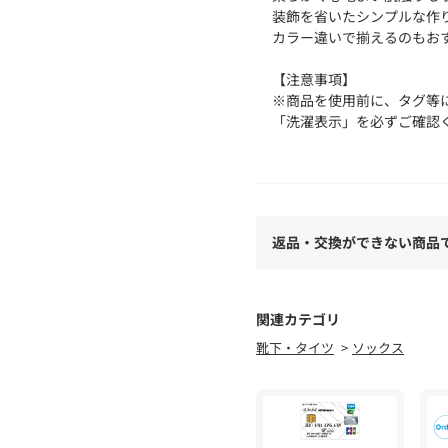
装飾を省いたシンプルな作
カラー違いで揃えるのもお
【注意事項】
※商品を使用前に、タグ等
「洗濯表示」を必ずご確認
※商品画像は、光の当たり
味と異なって見える場合が
※商品の色味の目安は、商
店舗へお問い合わせの際は、全
返品・交換ができない商品
品番をお申し付けください
品名：UA RIB HOSE 品番：1
関連カテゴリ
靴下・タイツ
ソックス