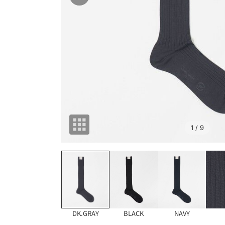
1
/ 9
DK.GRAY
BLACK
NAVY