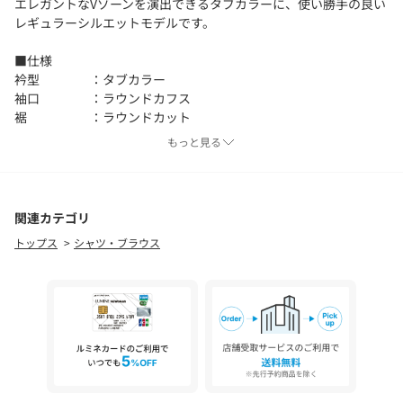
エレガントなVゾーンを演出できるタブカラーに、使い勝手の良い
レギュラーシルエットモデルです。
■仕様
衿型 ：タブカラー
袖口 ：ラウンドカフス
裾 ：ラウンドカット
胸ポケット ：なし
もっと見る
■素材
洗濯後もお手入れが簡単な「EASY CARE」に加え、銀の粒子をナ
ノサイズ化し、生地に付与する事で、抗菌防臭機能を持たせた
関連カテゴリ
「AG FRESH」を施した、ファッション性と機能性を両立した一
トップス
シャツ・ブラウス
着。
清潔感にも配慮した現代のライフスタイルに寄り添ったエチケッ
ト素材を使用しています。
■コーディネート
オーセンティックなネイビーやグレースーツをモダンな印象に仕
上げる一着。
Vゾーンはソリッドタイやレジメンタルタイなどのトラディショナ
ルな組み合わせはもちろん、プリントタイやニットタイなどで軽