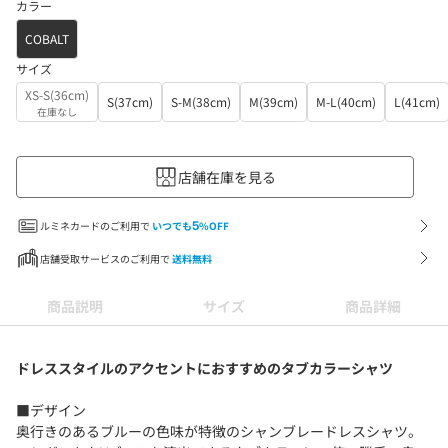
カラー
COBALT
サイズ
XS-S(36cm)
S(37cm)
S-M(38cm)
M(39cm)
M-L(40cm)
L(41cm)
在庫なし
店舗在庫を見る
ルミネカードのご利用で
いつでも
5
%OFF
店舗受取サービスのご利用で
送料無料
商品説明
サイズ
商品詳細
ドレススタイルのアクセントにおすすめのタブカラーシャツ
■デザイン
奥行きのあるブルーの色味が特徴のシャンブレードレスシャツ。