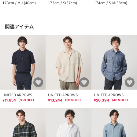
173cm / M-L(40cm)
173cm / S(37cm)
174cm / S-M(38cm)
関連アイテム
UNITED ARROWS
UNITED ARROWS
UNITED ARROWS
¥11,654
¥13,244
¥20,394
（
35
%OFF）
（
30
%OFF）
（
40
%OFF）