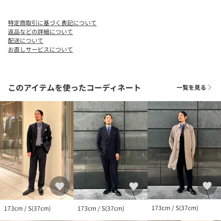
快さを演出するのもおすすめです。
特定商取引に基づく表記について
============================
返品などの詳細について
裏地 ：なし
配送について
お直しサービスについて
透け感：なし
伸縮 ：なし
光沢感：ややあり
機能性：抗菌防臭・イージーケア
このアイテムを使ったコーディネート
一覧を見る
============================
【注意事項】
※商品を使用前に、タグ等に記載されている「取り扱い上の注意
書き」、「洗濯表示」を必ずご確認ください。
※商品画像は、光の当たり具合やパソコンなどの閲覧環境によ
り、実際の色味と異なって見える場合がございます。あらかじめ
ご了承ください。
※商品の色味の目安は、商品単体の画像をご参照ください。
店舗へお問い合わせの際は、全国のUNITED ARROWS各店舗まで
下記の品名/品番をお申し付けください。
173cm / S(37cm)
173cm / S(37cm)
173cm / S(37cm)
品名：UAD E/C AG CHAMB TAB 品番：11111994252