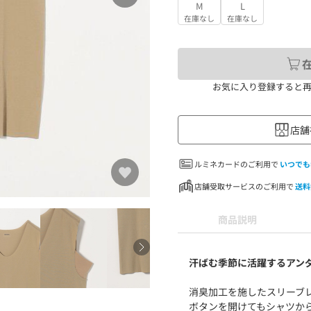
M
L
在庫なし
在庫なし
お気に入り登録すると
店舗
ルミネカードのご利用で
いつでも
店舗受取サービスのご利用で
送料
商品説明
汗ばむ季節に活躍するアン
消臭加工を施したスリーブ
ボタンを開けてもシャツか