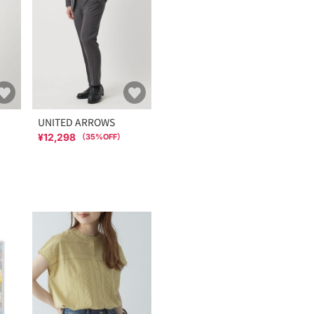
UNITED ARROWS
¥12,298
（
35
%OFF）