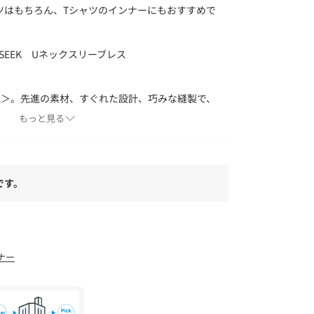
ツはもちろん、Tシャツのインナーにもおすすめで
/SEEK Uネックスリーブレス
EEK＞。先進の素材、すぐれた設計、巧みな縫製で、
うクオリティを究めたアンダーウェアとして、よ
もっと見る
シュに、今までにない革新的な製品を提案し続け
です。
意書き」、「洗濯表示」がございます場合は、使
。
具合やパソコンなどの閲覧環境により、実際の色
ございます。あらかじめご了承ください。
品単体の画像をご参照ください。
ナー
国のUNITED ARROWS各店舗まで下記の品名/
。
品番：13395991161