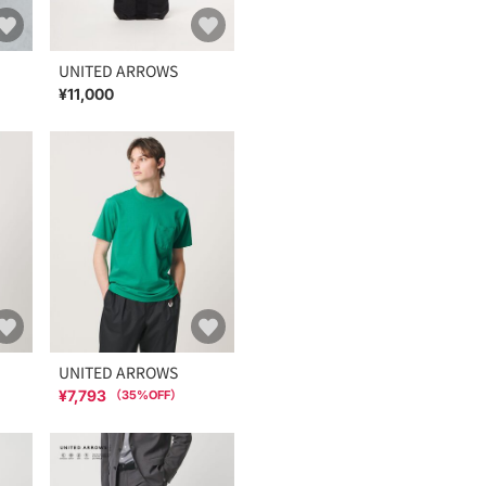
UNITED ARROWS
¥11,000
UNITED ARROWS
¥7,793
（
35
%OFF）