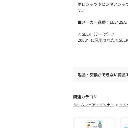
ポロシャツやビジネスシャ
す。
■メーカー品番：EE3429A
＜SEEK（シーク）＞
2003年に発表された＜S
大人のリアルライフに見合
り快適に、よりスタイリッ
ています。
【注意事項】
返品・交換ができない商品
※商品に「取り扱い上の注
用前に必ずご確認ください
※商品画像は、光の当たり
味と異なって見える場合が
関連カテゴリ
※商品の色味の目安は、商
ルームウェア・インナー
イン
店舗へお問い合わせの際は、全
品番をお申し付けください
品名：SEEK SLEEVELESS 