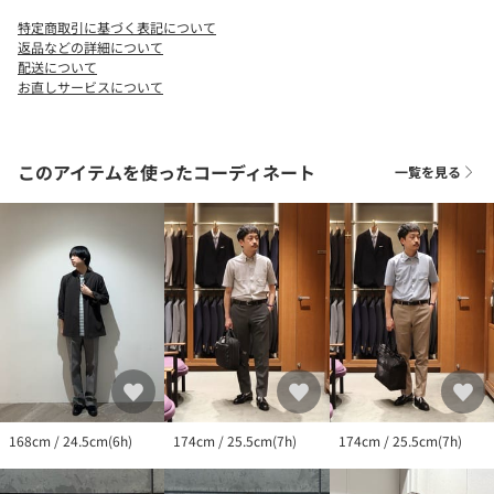
ューズには、この製法が多く使われています。
特定商取引に基づく表記について
返品などの詳細について
【注意事項】
配送について
お直しサービスについて
※商品を使用前に、タグ等に記載されている「取り扱い上の注意
書き」、「洗濯表示」を必ずご確認ください。
※商品画像は、光の当たり具合やパソコンなどの閲覧環境によ
り、実際の色味と異なって見える場合がございます。予めご了承
このアイテムを使ったコーディネート
一覧を見る
ください。
※商品の色味の目安は、商品単体の画像をご参照ください。
※シューズの重量は、シューズ本体のみ両足の重量となります。
箱や付属品は計測に含まれません。
※商品に不良が無い場合、包装紙および箱の破損がございまして
も、発送させていただいております。予めご了承ください。
<価格改定のお知らせ>
本商品は価格改定を実施させていただきました。
そのため、本サイト内に明記した価格と異なる価格のタグが添付
された状態でお客様のお手元にお届けさせていただく場合がござ
いますので、あらかじめご了承ください。
168cm / 24.5cm(6h)
174cm / 25.5cm(7h)
174cm / 25.5cm(7h)
店舗へお問い合わせの際は、全国のUNITED ARROWS各店舗まで