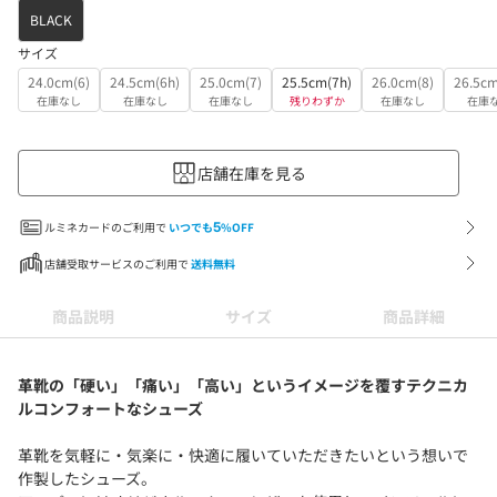
BLACK
サイズ
24.0cm(6)
24.5cm(6h)
25.0cm(7)
25.5cm(7h)
26.0cm(8)
26.5cm
在庫なし
在庫なし
在庫なし
残りわずか
在庫なし
在庫
店舗在庫を見る
ルミネカードのご利用で
いつでも
5
%OFF
店舗受取サービスのご利用で
送料無料
商品説明
サイズ
商品詳細
革靴の「硬い」「痛い」「高い」というイメージを覆すテクニカ
ルコンフォートなシューズ
革靴を気軽に・気楽に・快適に履いていただきたいという想いで
作製したシューズ。