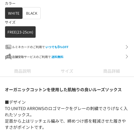
カラー
WHITE
BLACK
サイズ
FREE(23-25cm)
ルミネカードのご利用で
いつでも
5
%OFF
店舗受取サービスのご利用で
送料無料
商品説明
サイズ
商品詳細
オーガニックコットンを使用した肌触りの良いルーズソックス
■デザイン
TO UNITED ARROWSのロゴマークをグレーの刺繍でさりげなく入
れたソックス。
足首から上はリッチェル編みで、締めつけ感を軽減させた履きや
すさがポイントです。