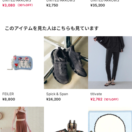
¥3,080
¥2,750
¥35,200
（
30
%OFF）