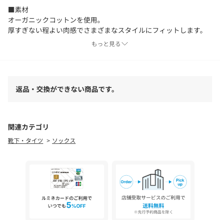
■素材
オーガニックコットンを使用。
厚すぎない程よい肉感でさまざまなスタイルにフィットします。
もっと見る
■コーディネート
十分な長さがあるので、クシュっとたるませて履くのもおすす
め。
レギンスやショートパンツに合わせていただきたいソックスで
返品・交換ができない商品です。
す。
＜TO UNITED ARROWS（トゥー ユナイテッドアローズ）＞
TO - “～と" 心と身体、環境と人、様々なものを繋ぐ。
関連カテゴリ
TO - 目標へ向かい、必ず到達すること。
靴下・タイツ
ソックス
気持ちと身体を軽くする、セカンドスキンのようなヨガウェア。
街からスタジオまで、日常に馴染むカジュアルウェア。
心と身体が喜ぶ、自分らしく楽しむ日々のためのライフスタイ
ル・ファッション。
TO BE BETTER. よりよい世界へむかい、
TO BE MYSELF. ありのままの自分へ向かう。
【注意事項】