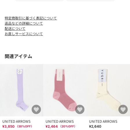
※商品に「取り扱い上の注意書き」、「洗濯表示」がございます
場合は、使用前に必ずご確認ください。
※商品画像は、光の当たり具合やパソコンなどの閲覧環境によ
特定商取引に基づく表記について
り、実際の色味と異なって見える場合がございます。あらかじめ
返品などの詳細について
ご了承ください。
配送について
※商品の色味の目安は、商品単体の画像をご参照ください。
お直しサービスについて
店舗へお問い合わせの際は、全国のUNITED ARROWS各店舗まで
下記の品名/品番をお申し付けください。
関連アイテム
品名：TO/35 LOOSE SOCKS 品番：15836990217
UNITED ARROWS
UNITED ARROWS
UNITED ARROWS
¥3,850
¥2,464
¥2,640
（
30
%OFF）
（
20
%OFF）