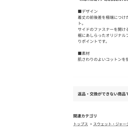
■デザイン
着丈の前後差を極端につけ
ト。
サイドのファスナーを開け
裾にあしらったオリジナル
りポイントです。
■素材
肌さわりのよいコットンを
■コーディネート
サイドファスナーを開けて
イテムとレイヤードするの
返品・交換ができない商品
※同素材のパンツとパーカー（対
54122140000）もござい
======================
関連カテゴリ
裏地：なし
トップス
スウェット・ジャー
透け感：なし