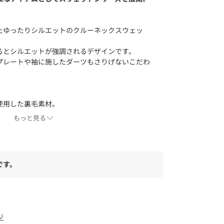
たゆったりシルエットのクルーネックスウェッ
るとシルエットが強調されるデザインです。
プレートや袖に施したダーツもさりげないこだわ
使用した裏毛素材。
もっと見る
インナーを裾からのぞかせたり、レースやシアーア
もおすすめです。
です。
象品番：54142140003 / 対象品番：
ます。
======
ジ