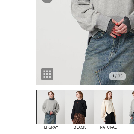
1
/ 33
LT.GRAY
BLACK
NATURAL