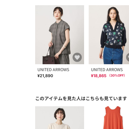
UNITED ARROWS
UNITED ARROWS
¥21,890
¥18,865
（
30
%OFF）