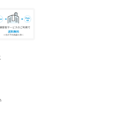
======
意書き」、「洗濯表示」がございます場合は、使
。
具合やパソコンなどの閲覧環境により、実際の色
て
ございます。あらかじめご了承ください。
品単体の画像をご参照ください。
す。実際の商品と色味、仕様、加工、サイズ、素
ざいます。
全国のASTRAET各店舗まで下記の品名/品番をお
へ
 品番：54122140001