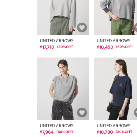
UNITED ARROWS
UNITED ARROWS
¥17,710
¥10,450
（
30
%OFF）
（
50
%OFF）
UNITED ARROWS
UNITED ARROWS
¥7,964
¥10,780
（
60
%OFF）
（
30
%OFF）