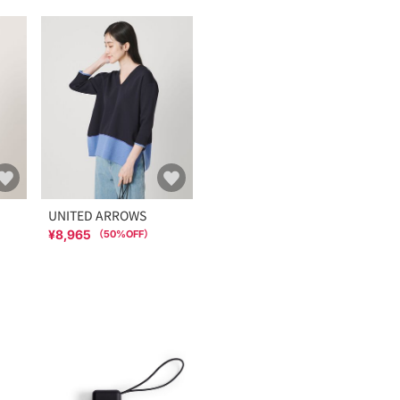
UNITED ARROWS
¥8,965
（
50
%OFF）