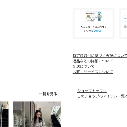
伸縮：ややあり
光沢感：なし
ケア方法：手洗い可
======================
【注意事項】
※商品に「取り扱い上の注
用前に必ずご確認ください
※商品画像は、光の当たり
特定商取引に基づく表記につい
味と異なって見える場合が
返品などの詳細について
※商品の色味の目安は、商
配送について
※画像の商品はサンプルで
お直しサービスについて
材等が若干異なる場合がご
店舗へお問い合わせの際は、
ショップトップへ
申し付けください。
一覧を見る
このショップのアイテム一覧
品名：○AS CO URAKE C/N