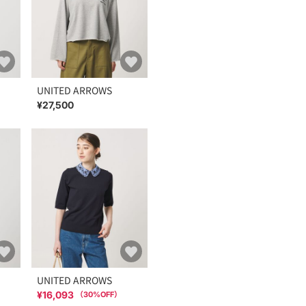
UNITED ARROWS
¥27,500
UNITED ARROWS
¥16,093
（
30
%OFF）