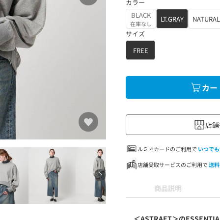
カラー
BLACK
LT.GRAY
NATURAL
在庫なし
サイズ
FREE
カー
店舗
ルミネカードのご利用で
いつでも
店舗受取サービスのご利用で
送料
商品説明
＜ASTRAET＞のESSE