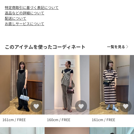
※保証書は大切に保管してください。納品書が付いている場合は
特定商取引に基づく表記について
お買上日を証明する書類として合わせて保管してください。
返品などの詳細について
※商品に「取り扱い上の注意書き」、「洗濯表示」がございます
配送について
お直しサービスについて
場合は、使用前に必ずご確認ください。
※商品画像は、光の当たり具合やパソコンなどの閲覧環境によ
り、実際の色味と異なって見える場合がございます。あらかじめ
ご了承ください。
このアイテムを使ったコーディネート
一覧を見る
※商品の色味の目安は、商品単体の画像をご参照ください。
店舗へお問い合わせの際は、全国のUNITED ARROWS各店舗まで
下記の品名/品番をお申し付けください。
品名：OSOI HRT K/RING UASP 品番：40493000002
161cm / FREE
160cm / FREE
161cm / FREE