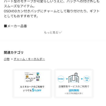
ハート型のモチーフが可愛らしいうえに、バッグへの付け外しも
スムーズなアイテム。
OSOIのDカン付きバッグにチャームとして取り付けたり、ギフト
としてもおすすめです。
■メーカー品番
MD.BROWN：25FEC1021048 BROWN
もっと見る
LT.PINK：25FEC1021237 LIGHT PINK
LT.BLUE：25FEC1021293 LIGHT BLUE
＜OSOI（オソイ）＞
関連カテゴリ
2016年にオーナー兼デザイナーのHee Jin Kang （ヒージン カ
小物
チャーム・キーホルダー
ン）氏によって設立された韓国・ソウル発のウィメンズのバッグ
ブランド。
ブランド名の＜OSOI＞は日本語の「遅い」が語源で、少しゆっく
りでも自分たちのペースを守りたい、上質なモノ作りをしていき
たいという思いが込められています。
上質感とエッジの利いたモード感のあるテイストとユニークなフ
ォルム、適度な遊び心がありながらも使い勝手の良いデザインが
人気を集めています。
【注意事項】