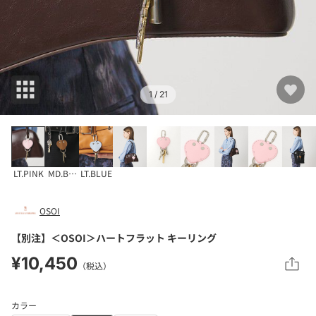
1
/ 21
LT.PINK
MD.BROWN
LT.BLUE
OSOI
【別注】＜OSOI＞ハートフラット キーリング
¥10,450
（税込）
カラー