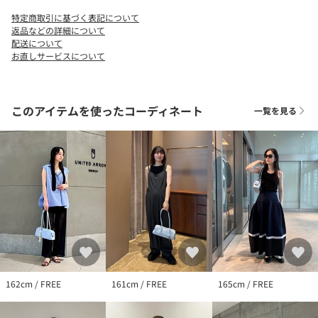
上質感とエッジの利いたモード感のあるテイストとユニークなフ
特定商取引に基づく表記について
ォルム、適度な遊び心がありながらも使い勝手の良いデザインが
返品などの詳細について
人気を集めています。
配送について
お直しサービスについて
【注意事項】
※淡色の革はデニムなどの生地から色移りする可能性があるた
め、長時間の接触を避けてください。
このアイテムを使ったコーディネート
一覧を見る
※バッグを開ける際は、ハンドルではなくフレームを持ってくだ
さい。ハンドルを繰り返し引っ張ると、破損の原因となる場合が
あります。
※保証書は大切に保管してください。納品書が付いている場合は
お買上日を証明する書類として合わせて保管してください。
※商品に「取り扱い上の注意書き」、「洗濯表示」がございます
場合は、使用前に必ずご確認ください。
※商品画像は、光の当たり具合やパソコンなどの閲覧環境によ
り、実際の色味と異なって見える場合がございます。あらかじめ
ご了承ください。
162cm / FREE
161cm / FREE
165cm / FREE
※商品の色味の目安は、商品単体の画像をご参照ください。