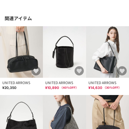
関連アイテム
UNITED ARROWS
UNITED ARROWS
UNITED ARROWS
¥20,350
¥10,890
¥14,630
（
40
%OFF）
（
30
%OFF）