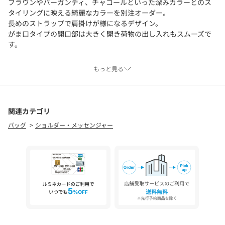
ブラウンやバーガンディ、チャコールといった深みカラーとのス
タイリングに映える綺麗なカラーを別注オーダー。
長めのストラップで肩掛けが様になるデザイン。
がま口タイプの開口部は大きく開き荷物の出し入れもスムーズで
す。
間口を開閉する際に、持ち手を引っ張るようにして開けると持ち
もっと見る
手の縫い目に負荷がかかるため、本体の間口部分を手の腹を使っ
て押し広げるようにして開けます。
使い始めは固さを感じますが、使っていくうちに開けやすくなり
ます。
関連カテゴリ
バッグ
ショルダー・メッセンジャー
■メーカー品番
LT.BLUE：25FB01018293 LIGHT BLUE
＜OSOI（オソイ）＞
2016年にオーナー兼デザイナーのHee Jin Kang （ヒージン カ
ン）氏によって設立された韓国・ソウル発のウィメンズのバッグ
ブランド。
ブランド名の＜OSOI＞は日本語の「遅い」が語源で、少しゆっく
りでも自分たちのペースを守りたい、上質なモノ作りをしていき
たいという思いが込められています。