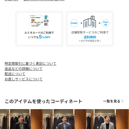
※商品に不良が無い場合、包装紙および箱の破損がございまして
も発送いたします。あらかじめご了承ください。
店舗へお問い合わせの際は、全国のUNITED ARROWS各店舗まで
下記の品名/品番をお申し付けください。
品名：UA BELGIAN TSL SHOES 品番：13316000007
特定商取引に基づく表記について
返品などの詳細について
配送について
お直しサービスについて
このアイテムを使ったコーディネート
一覧を見る