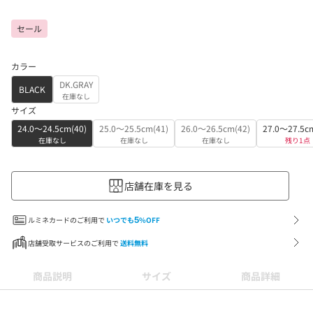
セール
カラー
DK.GRAY
BLACK
在庫なし
サイズ
24.0～24.5cm(40)
25.0～25.5cm(41)
26.0～26.5cm(42)
27.0～27.5c
在庫なし
在庫なし
在庫なし
残り1点
店舗在庫を見る
ルミネカードのご利用で
いつでも
5
%OFF
店舗受取サービスのご利用で
送料無料
商品説明
サイズ
商品詳細