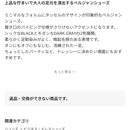
上品な佇まいで大人の足元を演出するベルジャンシューズ
ミニマルなフォルムにタッセルのデザインが印象的なベルジャン
シューズ。
履き口のパイピング仕様がさりげないアクセントになります。
シックなBLACKとモダンなDARK.GRAYの2色展開。
柔らかく足馴染みがよく、微起毛感のある表情です。
オンにもオフにもなじむ、洗練された一足。
ちょっとしたパーティなど、ドレッシーに決めたい場面にもおす
すめです。
【注意事項】
もっと見る
※商品に「取り扱い上の注意書き」、「洗濯表示」がございます
場合は、使用前に必ずご確認ください。
※商品画像は、光の当たり具合やパソコンなどの閲覧環境によ
り、実際の色味と異なって見える場合がございます。あらかじめ
返品・交換ができない商品です。
ご了承ください。
※商品の色味の目安は、商品単体の画像をご参照ください。
※シューズの重量は、シューズ本体のみ両足の重量となります。
関連カテゴリ
箱や付属品は計測に含まれません。
シューズ
ビジネス・ドレスシューズ