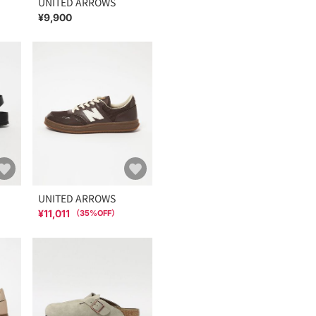
UNITED ARROWS
¥9,900
UNITED ARROWS
¥11,011
（
35
%OFF）