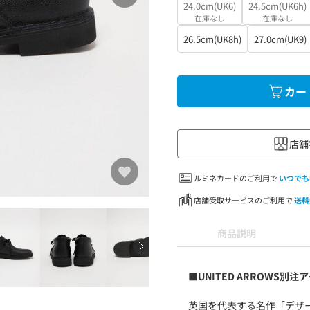
24.0cm(UK6)
24.5cm(UK6h)
在庫なし
在庫なし
26.5cm(UK8h)
27.0cm(UK9)
カー
店舗
ルミネカードのご利用で
いつでも
店舗受取サービスのご利用で
送料
商品説明
■UNITED ARROWS別注
英国を代表する名作「デザー