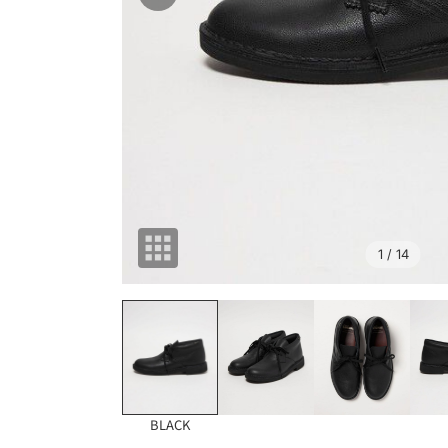
1
/ 14
BLACK