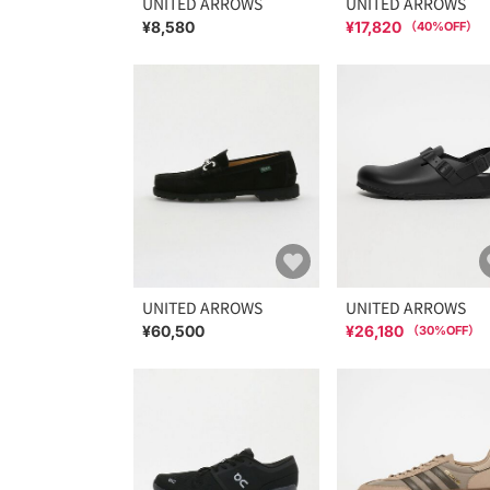
UNITED ARROWS
UNITED ARROWS
¥8,580
¥17,820
（
40
%OFF）
UNITED ARROWS
UNITED ARROWS
¥60,500
¥26,180
（
30
%OFF）