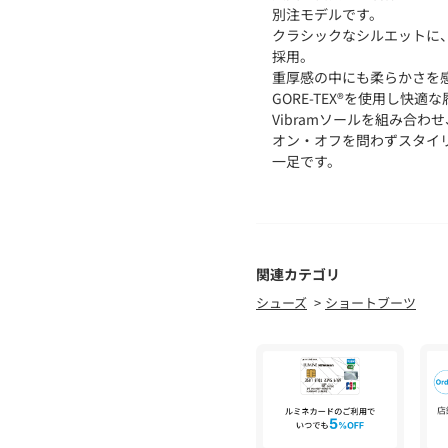
別注モデルです。
クラシックなシルエットに
採用。
重厚感の中にも柔らかさを
GORE-TEX®を使用し快
Vibramソールを組み合
オン・オフを問わずスタイ
一足です。
■メーカー品番：26187137
＜Clarks Originals
1825年にサイラスとジェ
関連カテゴリ
部の小さな町、ストリートに
シューズ
ショートブーツ
シューズの原点とされる世
その＜Clarks＞の中でも＜C
ど長年デザインを変えずに
ションです。
※こちらの商品はUKサイズ
cm表示となります。表記