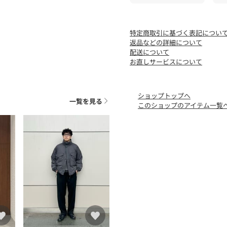
ださい。
【注意事項】
特定商取引に基づく表記につい
※商品に「取り扱い上の注
返品などの詳細について
用前に必ずご確認ください
配送について
※商品画像は、光の当たり
お直しサービスについて
味と異なって見える場合が
※商品の色味の目安は、商
ショップトップへ
※シューズの重量は、シュ
一覧を見る
このショップのアイテム一覧
は計測に含まれません。
※商品に不良が無い場合、
します。あらかじめご了承
店舗へお問い合わせの際は、全
品番をお申し付けください
品名：CLARKS UASP DESSE