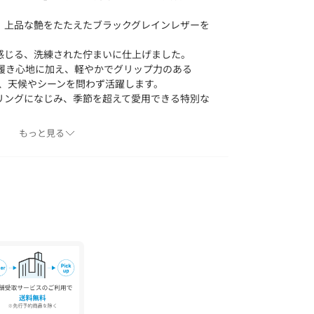
、上品な艶をたたえたブラックグレインレザーを
感じる、洗練された佇まいに仕上げました。
適な履き心地に加え、軽やかでグリップ力のある
わせ、天候やシーンを問わず活躍します。
リングになじみ、季節を超えて愛用できる特別な
もっと見る
（クラークス オリジナルズ）＞
ームスのクラーク兄弟によって、イングランド南西
設立されたブランド＜Clarks＞は、カジュアル
界的ブランドに成長しました。
larks Originals＞はワラビーやデザートブーツな
愛されてきた永遠のスタンダードモデルのコレク
表記になりますが、CLARKS独自の採寸方法での
サイズは目安サイズでございますので予めご了承く