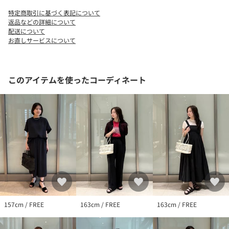
色移りや素材自体の色ムラを起こす恐れがありますのでご注意下
特定商取引に基づく表記について
さい。
返品などの詳細について
アルコールなどの除菌剤、皮脂や汗、ハンドクリームや香水など
配送について
お直しサービスについて
が付着すると、持ち手、本体に使用している素材が劣化し、べと
ついたり色落ちしたりすることがあります。特に、淡色系衣類と
の摩擦にご注意ください。
付着してしまった場合は、なるべく早く乾いた布でふき取ってく
このアイテムを使ったコーディネート
ださい。
また、できる限り劣化を防ぐために、日光が当たらず、温度湿度
が低い場所に保管してください。
※保証書は大切に保管してください。納品書が付いている場合は
お買上日を証明する書類として合わせて保管してください。
※商品に「取り扱い上の注意書き」、「洗濯表示」がございます
場合は、使用前に必ずご確認ください。
※商品画像は、光の当たり具合やパソコンなどの閲覧環境によ
り、実際の色味と異なって見える場合がございます。あらかじめ
ご了承ください。
157cm / FREE
163cm / FREE
163cm / FREE
※商品の色味の目安は、商品単体の画像をご参照ください。