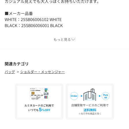
カジュアル見えでも大人っぽくお持ちいただけます。
■メーカー品番
WHITE：25SB06006102 WHITE
BLACK：25SB06006001 BLACK
＜OSOI（オソイ）＞
もっと見る
2016年にオーナー兼デザイナーのHee Jin Kang （ヒージン カ
ン）氏によって設立された韓国・ソウル発のウィメンズのバッグ
ブランド。
ブランド名の＜OSOI＞は日本語の「遅い」が語源で、少しゆっく
関連カテゴリ
りでも自分たちのペースを守りたい、上質なモノ作りをしていき
バッグ
ショルダー・メッセンジャー
たいという思いが込められています。
上質感とエッジの利いたモード感のあるテイストとユニークなフ
ォルム、適度な遊び心がありながらも使い勝手の良いデザインが
人気を集めています。
【注意事項】
※商品特性上、色味や柄の表情に1点1点個体差がございます。色
味や柄の出方はお選びいただけません。あらかじめご了承くださ
い。
ご使用中の摩擦や汗・雨など濡れた状態での他の物との接触は、