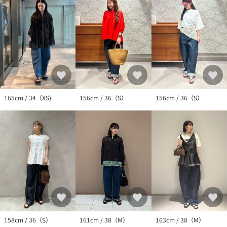
場合は、使用前に必ずご確認ください。
※商品画像は、光の当たり具合やパソコンなどの閲覧環境によ
り、実際の色味と異なって見える場合がございます。あらかじめ
ご了承ください。
※商品の色味の目安は、商品単体の画像をご参照ください。
※画像の商品はサンプルです。実際の商品と色味、仕様、加工、
サイズ、素材等が若干異なる場合がございます。
店舗へお問い合わせの際は、全国のUNITED ARROWS各店舗まで
165cm / 34（XS)
156cm / 36（S）
156cm / 36（S）
下記の品名/品番をお申し付けください。
品名：AM DNM CURVE PT 品番：87142000000
158cm / 36（S）
161cm / 38（M）
163cm / 38（M）