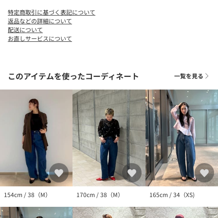
ンツのカーブシルエットがより引き立ちます。
特定商取引に基づく表記について
ジャケットを羽織ったきれいめなスタイリングから、ニットとの
返品などの詳細について
ラフな合わせもおすすめ。
配送について
お直しサービスについて
カジュアルスタイルの代名詞のデニムは、どんなアイテムとも悩
まずにスタイリングできる救世主です。
============================
このアイテムを使ったコーディネート
一覧を見る
裏地：なし
透け感：なし
伸縮：なし
光沢感：なし
ケア方法：手洗い可
============================
【注意事項】
※こちらの製品はインディゴ染料を使用しております。着用によ
り、他の衣類や淡色のベルト、バッグ、靴、ソファやシート等に
色が付着することがありますのでご注意ください。洗濯の際は、
色落ちしますので、単品洗いをしてください。また洗濯により
154cm / 38（M）
170cm / 38（M）
165cm / 34（XS)
徐々に色あせします。
※商品に「取り扱い上の注意書き」、「洗濯表示」がございます