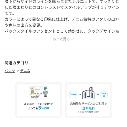
腰下からサイドのラインを膨らませたシルエットで、すっきりと
した腰まわりとのコントラストでスタイルアップが叶うデザイン
です。
カラーによって異なる印象に仕上げ、デニム独特のアタリの出方
や色味の出方を変更。
バックスタイルのアクセントとして効かせた、タックデザインも
目をひきます。
もっと見る
シーズンレスで活躍するデニムでありながら、トレンド感のある
今の気分をお楽しみいただけるアイテムです。
■素材
関連カテゴリ
12ozのデニムを使用し、それぞれのカラーで異なる加工を施して
パンツ
デニム
います。
ホワイトはソーピング加工で張り感とナチュラルな風合い。
ブラックはスピンバイオ加工で程よくアタリを出してヴィンテー
ジライクに。
コバルトブルーはバイオブリーチ、ソーピング、さらにオーバー
ダイと加工を重ねて大人らしい色味とアタリのバランスにこだわ
りました。
■コーディネート
コンパクトなトップスやショート丈のトップスと合わせると、パ