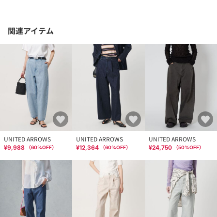
関連アイテム
UNITED ARROWS
UNITED ARROWS
UNITED ARROWS
¥9,988
¥12,364
¥24,750
（
60
%OFF）
（
60
%OFF）
（
50
%OFF）