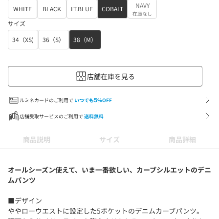
NAVY
WHITE
BLACK
LT.BLUE
COBALT
在庫なし
サイズ
34（XS)
36（S）
38（M）
店舗在庫を見る
ルミネカードのご利用で
いつでも
5
%OFF
店舗受取サービスのご利用で
送料無料
商品説明
サイズ
商品詳細
オールシーズン使えて、いま一番欲しい、カーブシルエットのデニ
ムパンツ
■デザイン
ややローウエストに設定した5ポケットのデニムカーブパンツ。