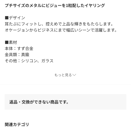
プチサイズのメタルにビジューを1粒配したイヤリング
■デザイン
耳たぶにフィットし、控えめで上品な輝きをもたらします。
オケージョンからビジネスにまで幅広いシーンで活躍します。
■素材
本体：すず合金
金具類：真鍮
その他：シリコン、ガラス
■コーディネート
もっと見る
シーンやテイストを問わないシンプルなデザインで、デイリーに
身に着けていられる一品です。
【注意事項】
返品・交換ができない商品です。
※商品に「取り扱い上の注意書き」、「洗濯表示」がございます
場合は、使用前に必ずご確認ください。
※商品画像は、光の当たり具合やパソコンなどの閲覧環境によ
り、実際の色味と異なって見える場合がございます。あらかじめ
関連カテゴリ
ご了承ください。