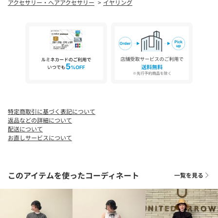
アクセサリー・ヘアアクセサリー
イヤリング
※商品の色味の目安は、商品単体の画像をご参照ください。
店舗へお問い合わせの際は、全国のUNITED ARROWS各店舗まで
下記の品名/品番をお申し付けください。
品名：UA PETIT BJ E 品番：17336000042
特定商取引に基づく表記について
返品などの詳細について
配送について
お直しサービスについて
このアイテムを使ったコーディネート
一覧を見る