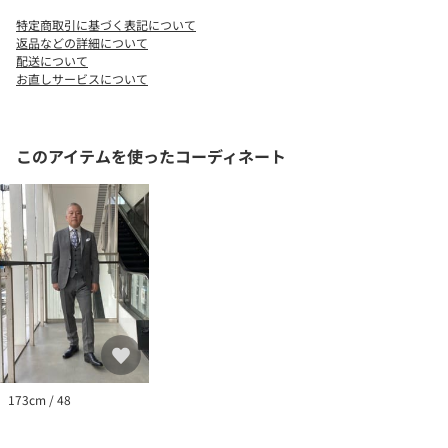
【注意事項】
特定商取引に基づく表記について
※商品に「取り扱い上の注意書き」、「洗濯表示」がございます
返品などの詳細について
場合は、使用前に必ずご確認ください。
配送について
お直しサービスについて
※商品画像は、光の当たり具合やパソコンなどの閲覧環境によ
り、実際の色味と異なって見える場合がございます。あらかじめ
ご了承ください。
※商品の色味の目安は、商品単体の画像をご参照ください。
このアイテムを使ったコーディネート
店舗へお問い合わせの際は、全国のUNITED ARROWS各店舗まで
下記の品名/品番をお申し付けください。
品名：UAD PI/CH S5B VST 品番：11252590003
173cm / 48