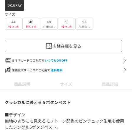
DK.GRAY
サイズ
44
46
48
50
52
残り1点
残り1点
在庫なし
残り1点
在庫なし
店舗在庫を見る
ルミネカードのご利用で
いつでも
5
%OFF
店舗受取サービスのご利用で
送料無料
商品説明
サイズ
商品詳細
クラシカルに映える５ボタンベスト
■デザイン
無地のようにも見えるモノトーン配色のピンチェック生地を使用
したシングル5ボタンベスト。