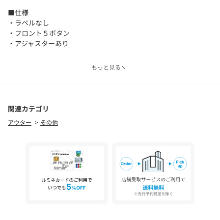
■仕様
・ラペルなし
・フロント５ボタン
・アジャスターあり
■素材
もっと見る
ピンチェック独特の表面感が特徴です。無地感覚で着用ができ、V
ゾーンの変化で様々な雰囲気のスタリングが可能です。
■コーディネート
関連カテゴリ
同素材のスーツ（対象品番：11232590002）と３ピースで着用す
アウター
その他
ることでよりクラシカルな印象になります。
============================
裏地：あり
透け感：なし
伸縮：なし
光沢感：やああり
============================