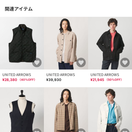
関連アイテム
UNITED ARROWS
UNITED ARROWS
UNITED ARROWS
¥28,380
¥39,930
¥21,945
（
40
%OFF）
（
50
%OFF）