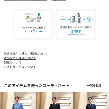
品名：UA STATION P/PL NL 品番：17336000067
特定商取引に基づく表記について
返品などの詳細について
配送について
お直しサービスについて
このアイテムを使ったコーディネート
一覧を見る