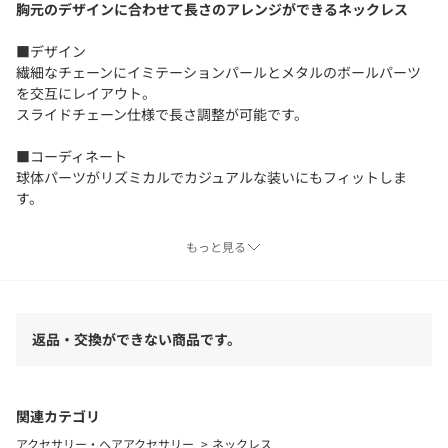
胸元のデザインに合わせて長さのアレンジができるネックレス
■デザイン
繊細なチェーンにイミテーションパールとメタルのボールパーツ
を交互にレイアウト。
スライドチェーン仕様で長さ調整が可能です。
■コーディネート
球体パーツがリズミカルでカジュアルな装いにもフィットしま
す。
【注意事項】
もっと見る
※商品に「取り扱い上の注意書き」、「洗濯表示」がございます
場合は、使用前に必ずご確認ください。
※商品画像は、光の当たり具合やパソコンなどの閲覧環境によ
り、実際の色味と異なって見える場合がございます。あらかじめ
返品・交換ができない商品です。
ご了承ください。
※商品の色味の目安は、商品単体の画像をご参照ください。
店舗へお問い合わせの際は、全国のUNITED ARROWS各店舗まで
関連カテゴリ
下記の品名/品番をお申し付けください。
アクセサリー・ヘアアクセサリー
ネックレス