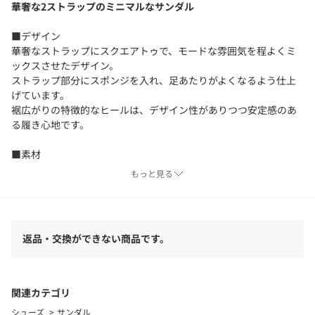
華奢な2ストラップのミニマルなサンダル
■デザイン
華奢なストラップにスクエアトゥで、モードな雰囲気を程よくミ
ックスさせたデザイン。
ストラップ部分にスポンジを入れ、足あたりがよくなるよう仕上
げています。
裾広がりの特徴的なヒールは、デザイン性がありつつ安定感のあ
る履き心地です。
■素材
アッパー：天然皮革
もっと見る
■コーディネート
テイストを問わずさまざまなスタイルに合わせやすいのが魅力。
ベーシックなカラーも活躍の幅を広げるポイントです。
返品・交換ができない商品です。
【注意事項】
※商品に「取り扱い上の注意書き」、「洗濯表示」がございます
場合は、使用前に必ずご確認ください。
関連カテゴリ
※商品画像は、光の当たり具合やパソコンなどの閲覧環境によ
シューズ
サンダル