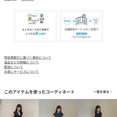
り、実際の色味と異なって見える場合がございます。あらかじめ
ご了承ください。
※商品の色味の目安は、商品単体の画像をご参照ください。
※シューズの重量は、シューズ本体のみ両足の重量となります。
箱や付属品は計測に含まれません。
※商品に不良が無い場合、包装紙および箱の破損がございまして
も発送いたします。あらかじめご了承ください。
店舗へお問い合わせの際は、全国のUNITED ARROWS各店舗まで
下記の品名/品番をお申し付けください。
特定商取引に基づく表記について
品名：UA 2LINE MULE60 品番：17316000033
返品などの詳細について
配送について
お直しサービスについて
このアイテムを使ったコーディネート
一覧を見る