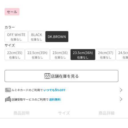
セール
カラー
OFF WHITE
BLACK
DK.BROWN
在庫なし
在庫なし
サイズ
22cm(35)
22.5cm(35h)
23cm(36)
23.5cm(36h)
24cm(37)
24.5c
在庫なし
在庫なし
在庫なし
在庫なし
在庫なし
在
店舗在庫を見る
ルミネカードのご利用で
いつでも
5
%OFF
店舗受取サービスのご利用で
送料無料
商品説明
サイズ
商品詳細