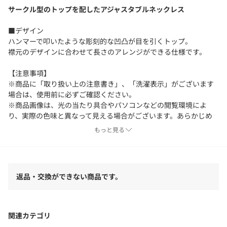
サークル型のトップを配したアジャスタブルネックレス
■デザイン
ハンマーで叩いたような彫刻的な凹凸が目を引くトップ。
襟元のデザインに合わせて長さのアレンジができる仕様です。
【注意事項】
※商品に「取り扱い上の注意書き」、「洗濯表示」がございます
場合は、使用前に必ずご確認ください。
※商品画像は、光の当たり具合やパソコンなどの閲覧環境によ
り、実際の色味と異なって見える場合がございます。あらかじめ
ご了承ください。
もっと見る
※商品の色味の目安は、商品単体の画像をご参照ください。
店舗へお問い合わせの際は、全国のUNITED ARROWS各店舗まで
下記の品名/品番をお申し付けください。
返品・交換ができない商品です。
品名：UA HAMERD DISC ADJ/NL 品番：17336000091
関連カテゴリ