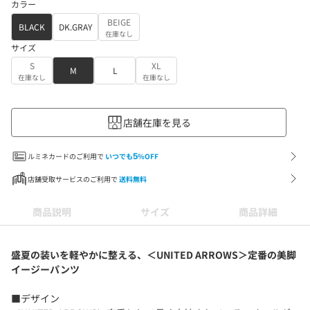
カラー
BEIGE
BLACK
DK.GRAY
在庫なし
サイズ
S
XL
M
L
在庫なし
在庫なし
店舗在庫を見る
ルミネカードのご利用で
いつでも
5
%OFF
店舗受取サービスのご利用で
送料無料
商品説明
サイズ
商品詳細
盛夏の装いを軽やかに整える、＜UNITED ARROWS＞定番の美脚
イージーパンツ
■デザイン