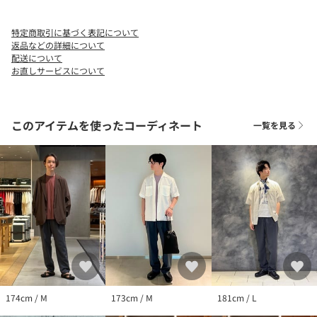
シーンに応じて幅広い着こなしができ、夏のワードローブに欠か
せない一本です。
特定商取引に基づく表記について
返品などの詳細について
============================
配送について
お直しサービスについて
裏地：なし
透け感：なし
伸縮：なし
光沢感：なし
このアイテムを使ったコーディネート
一覧を見る
============================
【注意事項】
※商品に「取り扱い上の注意書き」、「洗濯表示」がございます
場合は、使用前に必ずご確認ください。
※商品画像は、光の当たり具合やパソコンなどの閲覧環境によ
り、実際の色味と異なって見える場合がございます。あらかじめ
ご了承ください。
※商品の色味の目安は、商品単体の画像をご参照ください。
店舗へお問い合わせの際は、全国のUNITED ARROWS各店舗まで
下記の品名/品番をお申し付けください。
174cm / M
173cm / M
181cm / L
品名：〇UA SMR/PE NTR PPL AG1P