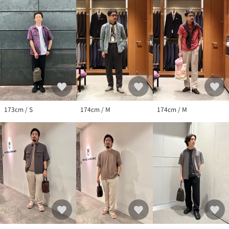
品番：11141990005
173cm / S
174cm / M
174cm / M