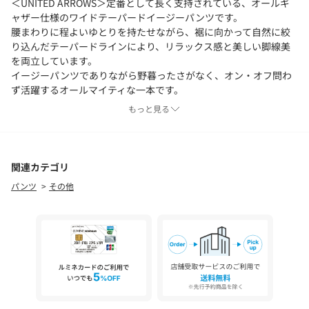
＜UNITED ARROWS＞定番として長く支持されている、オールギ
ャザー仕様のワイドテーパードイージーパンツです。
腰まわりに程よいゆとりを持たせながら、裾に向かって自然に絞
り込んだテーパードラインにより、リラックス感と美しい脚線美
を両立しています。
イージーパンツでありながら野暮ったさがなく、オン・オフ問わ
ず活躍するオールマイティな一本です。
もっと見る
■素材
表情豊かな麻混のポリエステル素材を使用しています。
さらっとしたドライな風合いで肌離れが良く、盛夏シーズンのボ
トムとして快適に着用できます。
関連カテゴリ
ナチュラルな見た目を持ちながら、ポリエステルならではのケア
パンツ
その他
のしやすさも兼ね備えており、日常使いしやすい点も魅力です。
■コーディネート
品よくまとめるなら、半袖ニットやハイゲージニットとの組み合
わせがおすすめです。
すっきりとしたトップスを合わせることで、テーパードシルエッ
トがより引き立ちます。
また、オープンカラーシャツを合わせれば、程よく力の抜けたリ
ゾートスタイリングも楽しめます。