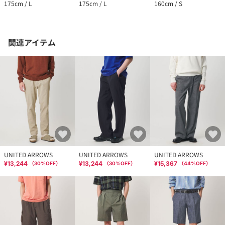
175cm / L
175cm / L
160cm / S
関連アイテム
UNITED ARROWS
UNITED ARROWS
UNITED ARROWS
¥13,244
¥13,244
¥15,367
（
30
%OFF）
（
30
%OFF）
（
44
%OFF）