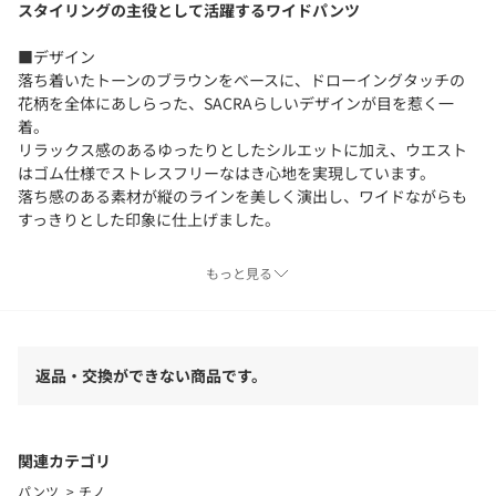
スタイリングの主役として活躍するワイドパンツ
■デザイン
落ち着いたトーンのブラウンをベースに、ドローイングタッチの
花柄を全体にあしらった、SACRAらしいデザインが目を惹く一
着。
リラックス感のあるゆったりとしたシルエットに加え、ウエスト
はゴム仕様でストレスフリーなはき心地を実現しています。
落ち感のある素材が縦のラインを美しく演出し、ワイドながらも
すっきりとした印象に仕上げました。
■コーディネート
もっと見る
シンプルなトップスと合わせるだけで様になり、カットソーで気
負わず、シャツやブラウスで上品な着こなしも楽しめます。
■メーカー品番
返品・交換ができない商品です。
126214112
============================
ケア方法：ドライクリーニング
関連カテゴリ
============================
パンツ
チノ