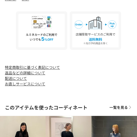
＜SACRA（サクラ）＞
2008 年 SPRING COLLECTIONからブランドスタート。
ブランド名の由来は、ディレクターの娘の名前から。また日本の
気分や情緒を
【注意事項】
※商品に「取り扱い上の注意書き」、「洗濯表示」がございます
場合は、使用前に必ずご確認ください。
※商品画像は、光の当たり具合やパソコンなどの閲覧環境によ
り、実際の色味と異なって見える場合がございます。あらかじめ
特定商取引に基づく表記について
ご了承ください。
返品などの詳細について
※商品の色味の目安は、商品単体の画像をご参照ください。
配送について
お直しサービスについて
店舗へお問い合わせの際は、全国のUNITED ARROWS各店舗まで
下記の品名/品番をお申し付けください。
品名：SACRA/14 PAINTFLORA PT
このアイテムを使ったコーディネート
一覧を見る
品番：15785000932