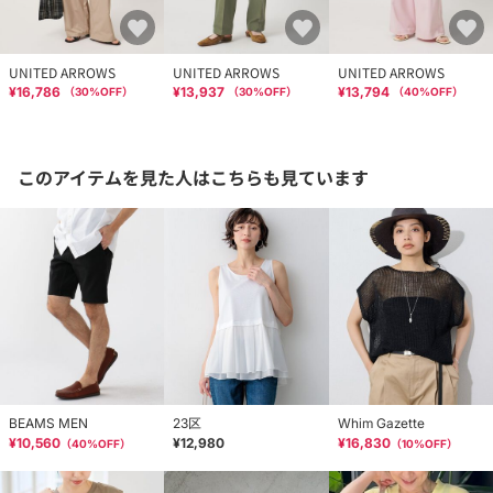
UNITED ARROWS
UNITED ARROWS
UNITED ARROWS
¥16,786
¥13,937
¥13,794
（
30
%OFF）
（
30
%OFF）
（
40
%OFF）