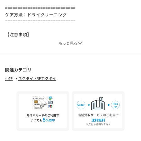
============================
ケア方法：ドライクリーニング
============================
【注意事項】
※商品を使用前に、タグ等に記載されている「取り扱い上の注意
もっと見る
書き」、「洗濯表示」を必ずご確認ください。
※商品画像は、光の当たり具合やパソコンなどの閲覧環境によ
り、実際の色味と異なって見える場合がございます。あらかじめ
ご了承ください。
関連カテゴリ
※商品の色味の目安は、商品単体の画像をご参照ください。
小物
ネクタイ・蝶ネクタイ
店舗にお問い合わせの際は、全国のグリーンレーベル リラクシン
グ各店まで下記の品番をお申し付け下さい。
品番：31346992177