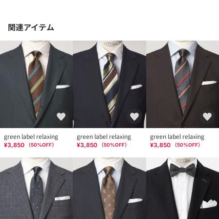
関連アイテム
green label relaxing
green label relaxing
green label relaxing
¥3,850
¥3,850
¥3,850
（
50
%OFF）
（
50
%OFF）
（
50
%OFF）