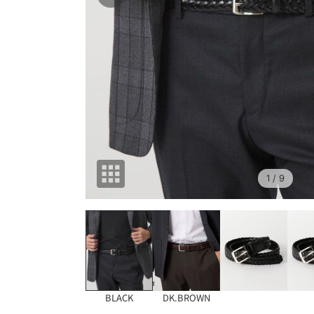
1
/ 9
BLACK
DK.BROWN