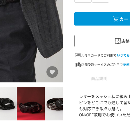
カー
店舗
ルミネカードのご利用で
いつでも
店舗受取サービスのご利用で
送料
商品説明
レザーをメッシュ状に編み
ピンをどこにでも通して留
も対応できる点も魅力。
ON/OFF兼用でお使いい