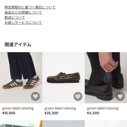
いますので、あらかじめご了承ください。
特定商取引に基づく表記について
返品などの詳細について
配送について
お直しサービスについて
店舗へお問い合わせの際は、全国のgreen label relaxing各店舗ま
で下記の品名/品番をお申し付け下さい。
品名：LEATHER TONGUE PAD 品番：31484990085
関連アイテム
green label relaxing
green label relaxing
green label relaxing
¥15,950
¥25,300
¥3,300