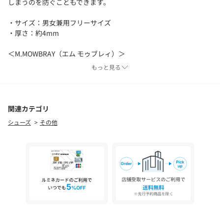
しまうのを防ぐこともできます。
・サイズ：男女兼用フリーサイズ
・厚さ：約4mm
＜M.MOWBRAY（エム モゥブレィ）＞
M.モウブレイブランドのシューケアプロダクツは、シューファク
もっと見る
トリーやシューズブランド、 靴愛好家の方々から数多くの支持を
頂いているシューケア（靴手入れ・靴磨き）用品のブランド。
【注意事項】
関連カテゴリ
※商品を使用前に、タグ等に記載されている「取り扱い上の注意
シューズ
その他
書き」、「洗濯表示」を必ずご確認ください。
※商品画像は、光の当たり具合やパソコンなどの閲覧環境によ
り、実際の色味と異なって見える場合がございます。予めご了承
ください。
※商品の色味の目安は、商品単体の画像をご参照ください。
<価格改定のお知らせ>
本商品は価格改定を実施させていただきました。
そのため、本サイト内に明記した価格と異なる価格のタグが添付
された状態でお客様のお手元にお届けさせていただく場合がござ