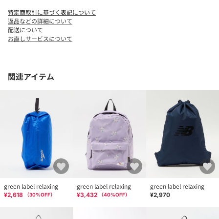
特定商取引に基づく表記について
・別売りでチェストベルトのご用意もございます。対象品番：
返品などの詳細について
38495990140
配送について
お直しサービスについて
＜MEI（メイ）＞
関連アイテム
1973年にカリフォルニアで設立されたアウトドアブランド。
「MEI」とは「MOUNTAIN EQUIPMENT,INC」の略で
アウトドア商品をメインに市場の地位を確立しました。
【注意事項】
※商品を使用前に、タグ等に記載されている「取り扱い上の注意
書き」、「洗濯表示」を必ずご確認ください。
※商品画像は、光の当たり具合やパソコンなどの閲覧環境によ
り、実際の色味と異なって見える場合がございます。予めご了承
ください。
※商品の色味の目安は、商品単体の画像をご参照ください。
green label relaxing
green label relaxing
green label relaxing
¥2,618
¥3,432
¥2,970
（
30
%OFF）
（
40
%OFF）
<価格改定のお知らせ>
本商品は価格改定を実施させていただきました。