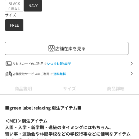
BLACK
NAVY
在庫なし
サイズ
FREE
店舗在庫を見る
ルミネカードのご利用で
いつでも
5
%OFF
店舗受取サービスのご利用で
送料無料
商品説明
サイズ
商品詳細
■green label relaxing 別注アイテム■
＜MEI＞別注アイテム
入園・入学・新学期・進級のタイミングにはもちろん、
習い事・運動会や林間学校などの学校行事などに便利なアイテム