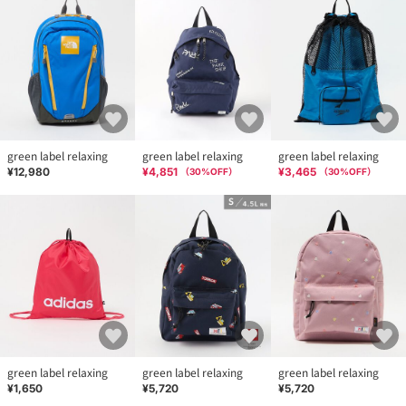
そのため、本サイト内に明記した価格と異なる価格のタグが添付
された状態でお客様のお手元にお届けさせていただく場合がござ
いますので、あらかじめご了承ください。
店舗へお問い合わせの際は、全国のgreen label relaxing各店舗ま
で下記の品名/品番をお申し付け下さい。
品名：EX MEI TOMICA DAYPACK M 品番：38325991278
green label relaxing
green label relaxing
green label relaxing
¥12,980
¥4,851
¥3,465
（
30
%OFF）
（
30
%OFF）
green label relaxing
green label relaxing
green label relaxing
¥1,650
¥5,720
¥5,720