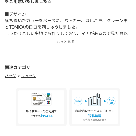
をご用意いたしました☆
■デザイン
落ち着いたカラーをベースに、パトカー、はしご車、クレーン車
とTOMICAのロゴを刺しゅうしました。
しっかりとした生地でお作りしており、マチがあるので見た目以
上に大容量です。
もっと見る
S・Mの2サイズをご用意。
green label relaxingでしか手に入らないスペシャルアイテムで
す。
関連カテゴリ
バッグ
リュック
＜CORDURA（コーデュラ）素材の特徴＞
摩擦や引き裂き、擦り切れに強く、アウトドア製品等にもよく使
用されています。
＜対象年齢の目安＞
Sサイズ(4.5L相当): 2～3歳
Mサイズ(8L相当): 3～5歳
・同柄でサイズ違いのご用意もございます。Sサイズ 対象品番：
38325991277