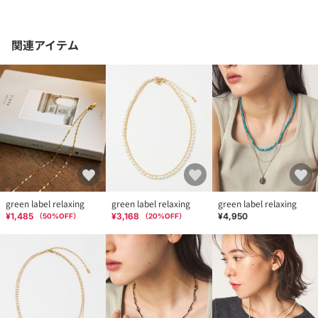
関連アイテム
green label relaxing
green label relaxing
green label relaxing
¥1,485
¥3,168
¥4,950
（
50
%OFF）
（
20
%OFF）