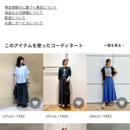
特定商取引に基づく表記について
【注意事項】
返品などの詳細について
※商品を使用前に、タグ等に記載されている「取り扱い上の注意
配送について
お直しサービスについて
書き」、「洗濯表示」を必ずご確認ください。
※商品画像は、光の当たり具合やパソコンなどの閲覧環境によ
り、実際の色味と異なって見える場合がございます。予めご了承
ください。
このアイテムを使ったコーディネート
一覧を見る
※商品の色味の目安は、商品単体の画像をご参照ください。
店舗へお問い合わせの際は、全国のgreen label relaxing各店舗ま
で下記の品名/品番をお申し付け下さい。
品名：CS DROPﾒﾀﾙｽﾗｲﾄﾞ/NL 品番：35336993082
157cm / FREE
167cm / FREE
166cm / FREE