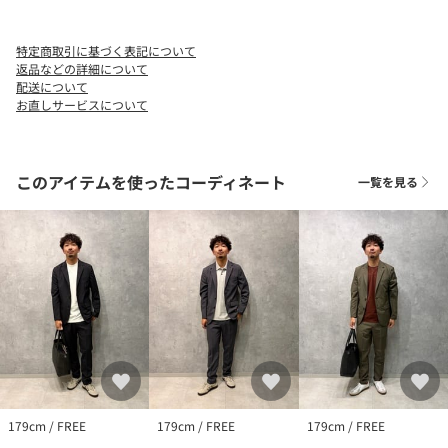
・上部にマグネットボタンが付いており、中身の飛び出しや広が
りを抑制。
特定商取引に基づく表記について
【注意事項】
返品などの詳細について
※商品を使用前に、タグ等に記載されている「取り扱い上の注意
配送について
お直しサービスについて
書き」、「洗濯表示」を必ずご確認ください。
※商品画像は、光の当たり具合やパソコンなどの閲覧環境によ
り、実際の色味と異なって見える場合がございます。あらかじめ
ご了承ください。
このアイテムを使ったコーディネート
一覧を見る
※商品の色味の目安は、商品単体の画像をご参照ください。
※画像の商品はサンプルです。実際の商品と色味、仕様、加工、
サイズ、素材等が若干異なる場合がございます。
※天然皮革のため、着用により他の衣服等に色が付着することが
あります。取り扱い表示をご確認の上、次の点に十分ご注意くだ
さい。摩擦により淡い色のベルトやバックに色移りしますのでご
注意ください。下着等は同色系のものを着用されることをおすす
めします。
※素材特性上の注意
・水濡れや摩擦による色落ちにご注意ください。
・天然皮革のため、シワや色むらが出ている場合がございます。
179cm / FREE
179cm / FREE
179cm / FREE
あらかじめご了承ください。