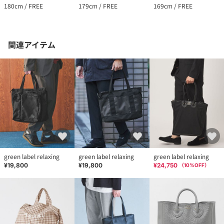
180cm / FREE
179cm / FREE
169cm / FREE
関連アイテム
green label relaxing
green label relaxing
green label relaxing
¥19,800
¥19,800
¥24,750
（
10
%OFF）