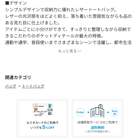
■デザイン
シンプルデザインで収納力に優れたレザートートバッグ。
レザーの光沢感をほどよく抑え、落ち着いた雰囲気ながらも品の
ある見た目に仕上げました。
アイテムごとに小分けができて、すっきりと整理しながら収納で
きるこだわりのポケットディテールが最大の特徴。
通勤や通学、普段使いまでさまざまなシーンで活躍し、都市生活
に必要なツールがバッグ一つに収まります。
もっと見る
［FUNCTIONAL POCKET］
-メインコンパートメント-
・クッション材入りのA4サイズが収まる大きめなポケット
関連カテゴリ
［13inch（約21cm×31cm）のノートPCやタブレットを収納が可
バッグ
トートバッグ
能］
・細かいアイテムの仕分けに便利なポケット×3［内1つはファス
ナー付きメッシュ仕様（カードケースやウォレットなど）］
・内側のサイドに、500mlのペットボトルや折りたたみ傘などの
収納に便利なホルダー付き。
-サブコンパートメント-
・ファスナーポケット（スマートフォンやイヤホンなど）