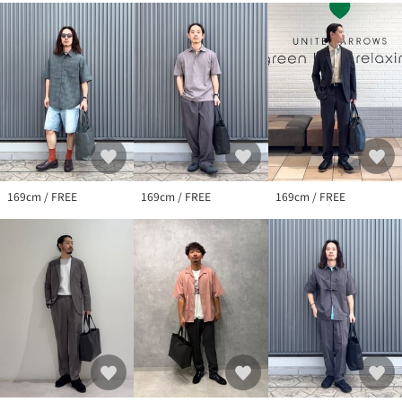
＜価格改定のお知らせ＞
本商品は価格改定を実施させていただきました。
そのため、本サイト内に明記した価格と異なる価格のタグが添付
された状態でお客様のお手元にお届けさせていただく場合がござ
いますので、あらかじめご了承ください。
店舗へお問い合わせの際は、全国のgreen label relaxing各店舗ま
で下記の品名/品番をお申し付けください。
品名：SC GLR ﾚｻﾞｰFUNCTIONﾄｰﾄV2 品番：32326991416
169cm / FREE
169cm / FREE
169cm / FREE