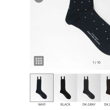
1
/ 10
NAVY
BLACK
DK.GRAY
DK