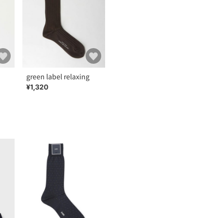
green label relaxing
¥1,320