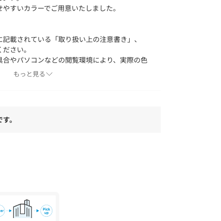
せやすいカラーでご用意いたしました。
に記載されている「取り扱い上の注意書き」、
ください。
具合やパソコンなどの閲覧環境により、実際の色
ございます。あらかじめご了承ください。
もっと見る
品単体の画像をご参照ください。
green label relaxing各店舗まで下記の品
い。
です。
：31356990238