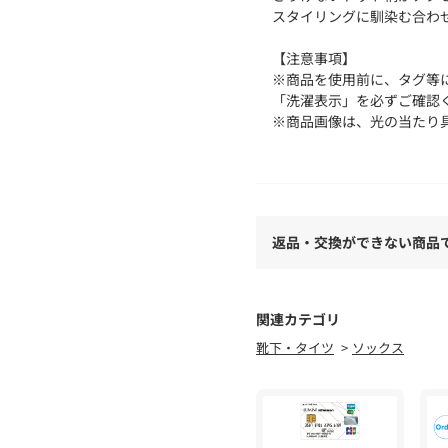
スタイリングに馴染む合わ
【注意事項】
※商品を使用前に、タグ等
「洗濯表示」を必ずご確認
※商品画像は、光の当たり
味と異なって見える場合が
※商品の色味の目安は、商
店舗へお問い合わせの際は、全国の
名/品番をお申し付けくださ
返品・交換ができない商品
品名：SILKETE DOT 32 品番
関連カテゴリ
靴下・タイツ
ソックス