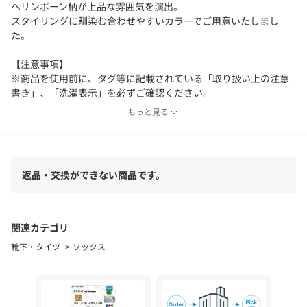
へリンボーン柄が上品な雰囲気を演出。
スタイリングに馴染む合わせやすいカラーでご用意いたしまし
た。
【注意事項】
※商品を使用前に、タグ等に記載されている「取り扱い上の注意
書き」、「洗濯表示」を必ずご確認ください。
※商品画像は、光の当たり具合やパソコンなどの閲覧環境によ
もっと見る
り、実際の色味と異なって見える場合がございます。あらかじめ
ご了承ください。
※商品の色味の目安は、商品単体の画像をご参照ください。
返品・交換ができない商品です。
店舗へお問い合わせの際は、全国のgreen label relaxing各店舗ま
で下記の品名/品番をお申し付けください。
品名：SILKETE HB 32 品番：31356990240
関連カテゴリ
靴下・タイツ
ソックス