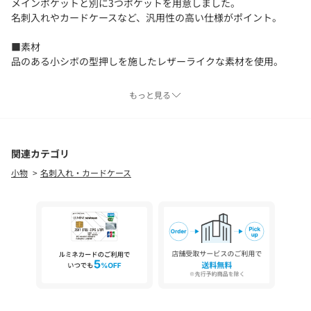
メインポケットと別に3つポケットを用意しました。
名刺入れやカードケースなど、汎用性の高い仕様がポイント。
■素材
品のある小シボの型押しを施したレザーライクな素材を使用。
【注意事項】
もっと見る
※商品を使用前に、タグ等に記載されている「取り扱い上の注意
書き」、「洗濯表示」を必ずご確認ください。
※商品画像は、光の当たり具合やパソコンなどの閲覧環境によ
り、実際の色味と異なって見える場合がございます。あらかじめ
関連カテゴリ
ご了承ください。
小物
名刺入れ・カードケース
※商品の色味の目安は、商品単体の画像をご参照ください。
店舗へお問い合わせの際は、全国のgreen label relaxing各店舗ま
で下記の品名/品番をお申し付けください。
品名：CIBO F/LTHR FLP CARDCASE 品番：31466990326