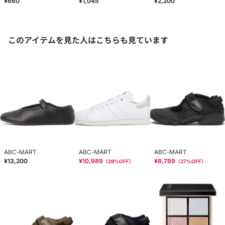
¥660
¥1,045
¥2,200