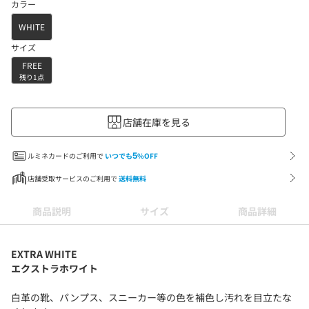
カラー
WHITE
サイズ
FREE
残り1点
店舗在庫を見る
ルミネカードのご利用で
いつでも
5
%OFF
店舗受取サービスのご利用で
送料無料
商品説明
サイズ
商品詳細
EXTRA WHITE
エクストラホワイト
白革の靴、パンプス、スニーカー等の色を補色し汚れを目立たな