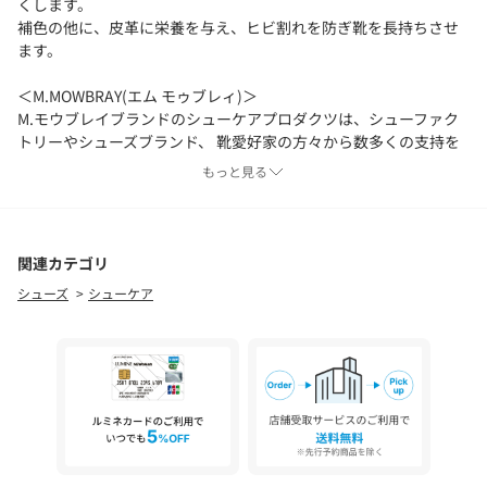
くします。
補色の他に、皮革に栄養を与え、ヒビ割れを防ぎ靴を長持ちさせ
ます。
＜M.MOWBRAY(エム モゥブレィ)＞
M.モウブレイブランドのシューケアプロダクツは、シューファク
トリーやシューズブランド、 靴愛好家の方々から数多くの支持を
いただいているシューケア（靴手入れ・靴磨き）用品のブラン
もっと見る
ド。
【注意事項】
※商品を使用前に、タグ等に記載されている「取り扱い上の注意
関連カテゴリ
書き」、「洗濯表示」を必ずご確認ください。
シューズ
シューケア
※商品画像は、光の当たり具合やパソコンなどの閲覧環境によ
り、実際の色味と異なって見える場合がございます。あらかじめ
ご了承ください。
※商品の色味の目安は、商品単体の画像をご参照ください。
店舗へお問い合わせの際は、全国のgreen label relaxing各店舗ま
で下記の品名/品番をお申し付けください。
品名：MBR EXTRA WHITE 品番：31484990107