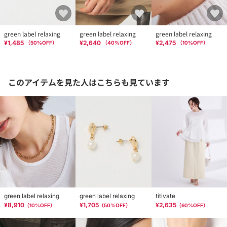
green label relaxing
green label relaxing
green label relaxing
¥1,485
¥2,640
¥2,475
（
50
%OFF）
（
40
%OFF）
（
10
%OFF）