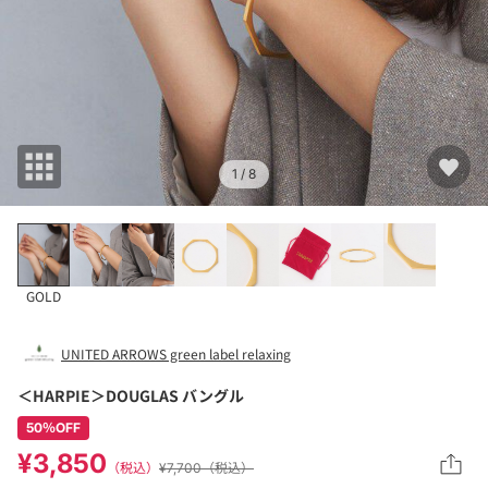
1
/ 8
GOLD
UNITED ARROWS green label relaxing
＜HARPIE＞DOUGLAS バングル
50％OFF
¥3,850
（税込）
¥7,700（税込）