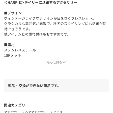
＜HARPIE＞デイリーに活躍するアクセサリー
■デザイン
ヴィンテージライクなデザインが目をひくブレスレット。
クラシカルな雰囲気が素敵で、秋冬のスタイリングにも活躍が期
待できそうです。
他アイテムとの重ね付けもおすすめです。
■素材
ステンレススチール
18Kメッキ
もっと見る
============================
ケア方法：
・ご使用後は柔らかい布で汗や皮脂をやさしくふき取り、酸化を
防ぐために、なるべく空気に触れないように保管してください。
返品・交換ができない商品です。
・アクセサリーは長時間付けず、汗をかいたらこまめに外してく
ださい。
============================
関連カテゴリ
■メーカー品番：DOUGLAS BANGLE
アクセサリー・ヘアアクセサリー
ピアス