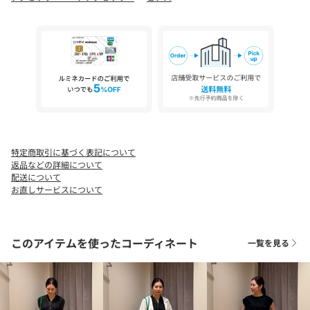
＜HARPIE(ハーピー)＞
ベルギー・リエージュ拠点のアクセサリーブランド。ブランド名
はギリシャ神話に登場するハルピュイアから、強い個性を持つ女
性をイメージしたものです。日常的に使い勝手の良いタイムレス
なデザインながらも、どことなくファンタジーで温もりのある雰
囲気。
【注意事項】
※化粧品や香水、洗剤、温泉、海水、紫外線などはジュエリーを
特定商取引に基づく表記について
傷める可能性がありますので、ご注意ください。
返品などの詳細について
※体質によりかゆみ・かぶれを生じた場合はご利用をお止めいた
配送について
だき、皮膚専門医にご相談ください。
お直しサービスについて
※商品を使用前に、タグ等に記載されている「取り扱い上の注意
書き」、「洗濯表示」を必ずご確認ください。
このアイテムを使ったコーディネート
一覧を見る
※商品画像は、光の当たり具合やパソコンなどの閲覧環境によ
り、実際の色味と異なって見える場合がございます。あらかじめ
ご了承ください。
※商品の色味の目安は、商品単体の画像をご参照ください。