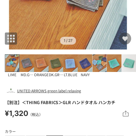
1
/ 27
LIME
MD.GRAY
ORANGE
DK.GREEN
LT.BLUE
NAVY
UNITED ARROWS green label relaxing
【別注】＜THING FABRICS＞GLR ハンドタオル ハンカチ
¥1,320
（税込）
カラー