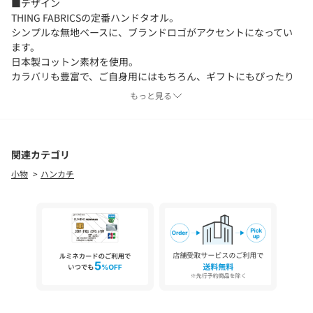
■デザイン
THING FABRICSの定番ハンドタオル。
シンプルな無地ベースに、ブランドロゴがアクセントになってい
ます。
日本製コットン素材を使用。
カラバリも豊富で、ご自身用にはもちろん、ギフトにもぴったり
なアイテムです。
もっと見る
［別注ポイント］
・刺繍カラーを変更
関連カテゴリ
＜THING FABRICS（シングファブリックス）＞
小物
ハンカチ
実績に裏付けされた絶対的な素材品質を持つ今治で培われたパイ
ル地に新たな解釈を加え、オリジナルファブリックを開発。
TPOにとらわれることなく、生活の隅々のシーンまで行きわたる
洋服や小物を新しい世界観で提案します。
【注意事項】
※商品を使用前に、タグ等に記載されている「取り扱い上の注意
書き」、「洗濯表示」を必ずご確認ください。
※商品画像は、光の当たり具合やパソコンなどの閲覧環境によ
り、実際の色味と異なって見える場合がございます。あらかじめ