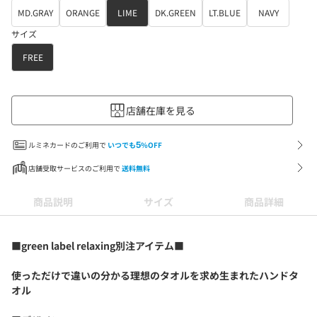
MD.GRAY
ORANGE
LIME
DK.GREEN
LT.BLUE
NAVY
サイズ
FREE
店舗在庫を見る
ルミネカードのご利用で
いつでも
5
%OFF
店舗受取サービスのご利用で
送料無料
商品説明
サイズ
商品詳細
■green label relaxing別注アイテム■
使っただけで違いの分かる理想のタオルを求め生まれたハンドタ
オル