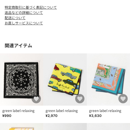
ご了承ください。
特定商取引に基づく表記について
※商品の色味の目安は、商品単体の画像をご参照ください。
返品などの詳細について
配送について
お直しサービスについて
店舗へお問い合わせの際は、全国のgreen label relaxing各店舗ま
で下記の品名/品番をお申し付けください。
品名：SC THING/F×GLR TOWEL 品番：32455990309
関連アイテム
green label relaxing
green label relaxing
green label relaxing
¥990
¥2,970
¥3,630