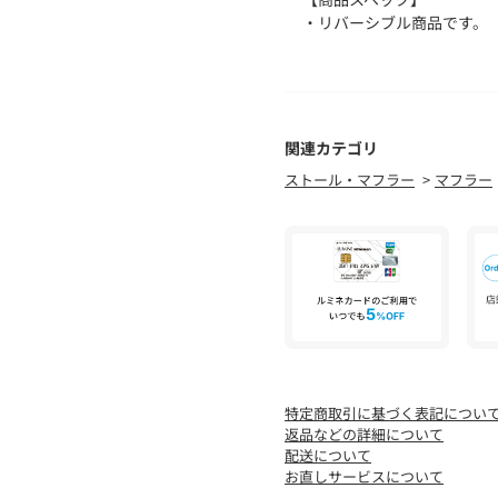
・リバーシブル商品です。
・表側には、柔らかく張り
・裏側には、マイクロボア
・800FPのダウンを使用し
※男女兼用です。
※マフラー巻き方：トンネ
関連カテゴリ
す。
ストール・マフラー
マフラー
■メーカー品番：TAION-R20
■メーカーカラー
・BLACK：ブラック×ブラ
・MD.GRAY：ダークチャ
・DK.BROWN：ダークチ
・OLIVE：オリーブ×ブラ
CITY LINEについて
特定商取引に基づく表記につい
・CITY LINEは普段で
返品などの詳細について
ンを取り揃えたラインです
配送について
お直しサービスについて
＜TAION（タイオン）＞