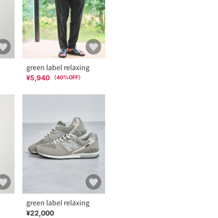
green label relaxing
¥5,940
（
40
%OFF）
green label relaxing
¥22,000