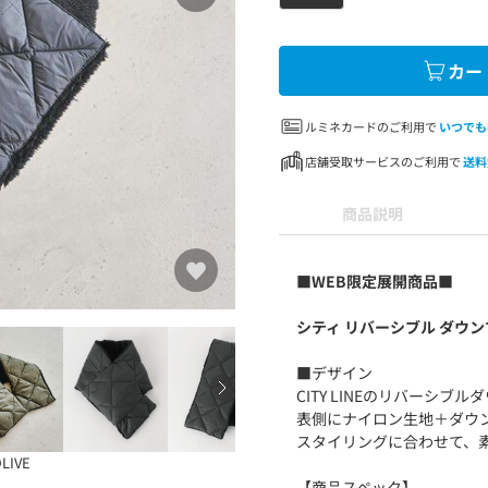
カー
ルミネカードのご利用で
いつでも
店舗受取サービスのご利用で
送料
商品説明
■WEB限定展開商品■
シティ リバーシブル ダウ
■デザイン
CITY LINEのリバーシブ
表側にナイロン生地＋ダウ
スタイリングに合わせて、
LIVE
【商品スペック】