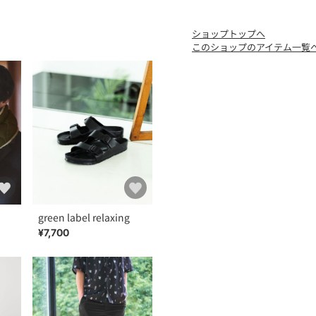
インナーダウンウェアブラ
ブランド名の由来は、体温（T
ショップトップへ
クオリティーに対して圧倒
このショップのアイテム一覧
スローガンとし、高品質で
【注意事項】
※商品を使用前に、タグ等
「洗濯表示」を必ずご確認
※商品画像は、光の当たり
味と異なって見える場合が
※商品の色味の目安は、商
※こちらの商品は、一部のW
お問い合わせの際は、ユナ
green label relaxing
で下記の品名/品番をお申し
¥7,700
品名：SC★★TAION DOWN S