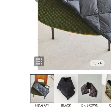
1
/ 24
MD.GRAY
BLACK
DK.BROWN
O