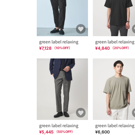
green label relaxing
green label relaxing
¥7,128
¥4,840
（
10
%OFF）
（
20
%OFF）
green label relaxing
green label relaxing
¥5,445
¥6,600
（
50
%OFF）