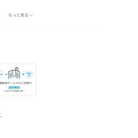
のあるナイロン生地を使用しています。
もっと見る
生地を使用しています。
ています。
ル部分にもう片方の先端部分を通して首に巻きま
1CI
ック
コール×ブラック
ョコ×ブラック
ック
て
もフォーマルでも着用できる上品な印象のインナーダウ
。