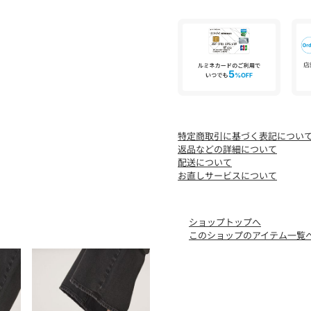
と感情的共鳴からインスピ
スタイルを提案し続けてい
【注意事項】
※商品を使用前に、タグ等
「洗濯表示」を必ずご確認
※商品画像は、光の当たり
味と異なって見える場合が
特定商取引に基づく表記につい
※商品の色味の目安は、商
返品などの詳細について
配送について
※シューズの重量は、シュ
お直しサービスについて
は計測に含まれません。
※商品に不良が無い場合、
します。あらかじめご了承
ショップトップへ
このショップのアイテム一覧
店舗へお問い合わせの際は、全国の
名/品番をお申し付けくださ
品名：SC UGG W GOLDENG