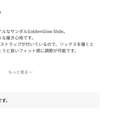
e
サンダルGoldenGlow Slide。
うな履き心地です。
のストラップが付いているので、ソックスを履くと
ょうど良いフィット感に調節が可能です。
もっと見る
で一人のサーファーによって設立された＜UGG＞
です。
とアイコニックなクラシックブーツで知られるグ
ランドです。
ティが選ぶ“it”シューズの先駆けとして、ハリウ
ンエディターに愛用され、やがて世界中に広がっ
クラシックブーツの時代に左右されないスタイル