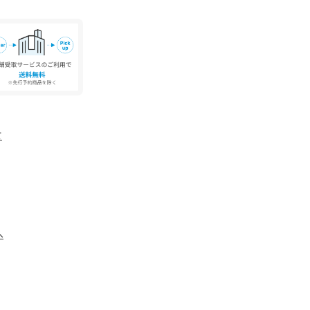
レーションを得て、常に新しく、そして革新的な
ます。
に記載されている「取り扱い上の注意書き」、
ください。
具合やパソコンなどの閲覧環境により、実際の色
ございます。あらかじめご了承ください。
て
品単体の画像をご参照ください。
ーズ本体のみ両足の重量となります。箱や付属品
包装紙および箱の破損がございましても発送いた
ください。
へ
green label relaxing各店舗まで下記の品
い。
LOW SL 品番：36314992610