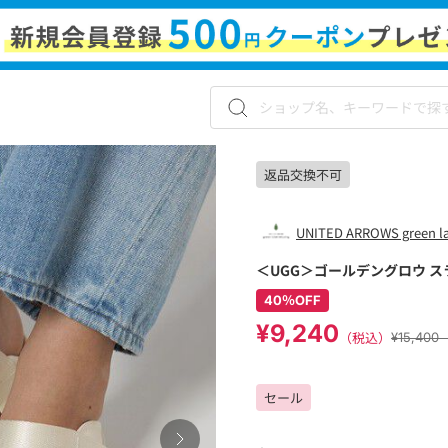
返品交換不可
UNITED ARROWS green lab
＜UGG＞ゴールデングロウ ス
40％OFF
¥9,240
（税込）
¥15,40
セール