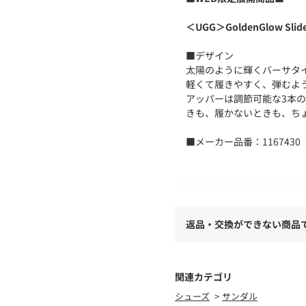
＜UGG＞GoldenGlow Slid
■デザイン
太陽のように輝くバーサタイルな
軽くて履きやすく、弾むよ
アッパーは調節可能な3本
きも、履かないときも、ち
■メーカー品番：1167430
・OFF WHITE：Jasmine
・BLACK：Black
＜UGG（アグ）＞
1978年、アメリカ西海岸
返品・交換ができない商品
は、カリフォルニアの伝統
ローバルライフスタイルブ
このブーツは現代のセレブリ
ッドの有名人やファッショ
関連カテゴリ
ていきました。
シューズ
サンダル
ブランド発祥の地、そして