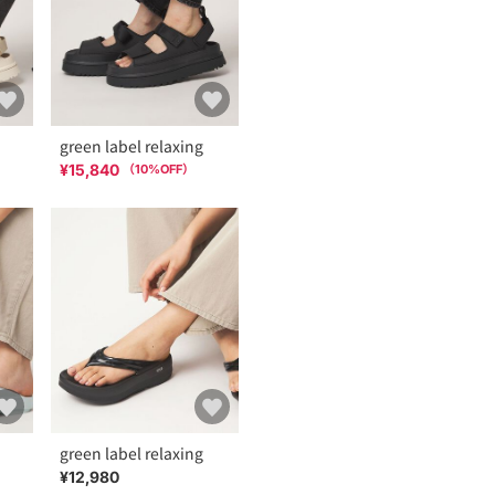
green label relaxing
¥15,840
（
10
%OFF）
green label relaxing
¥12,980