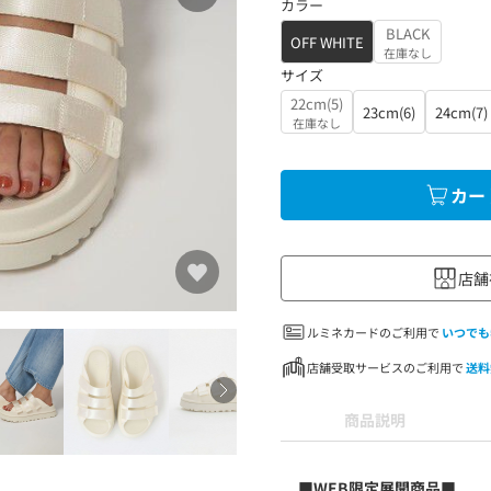
カラー
BLACK
OFF WHITE
在庫なし
サイズ
22cm(5)
23cm(6)
24cm(7)
在庫なし
カー
店舗
ルミネカードのご利用で
いつでも
店舗受取サービスのご利用で
送料
商品説明
■WEB限定展開商品■