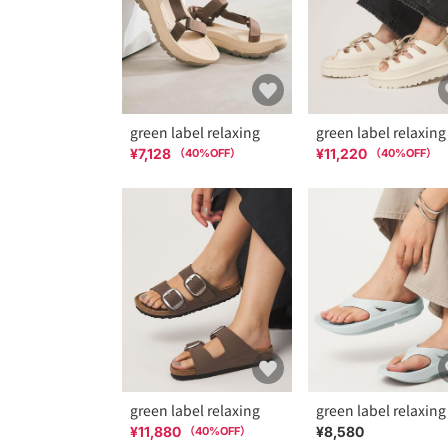
green label relaxing
green label relaxing
¥7,128
¥11,220
（
40
%OFF）
（
40
%OFF）
green label relaxing
green label relaxing
¥11,880
¥8,580
（
40
%OFF）