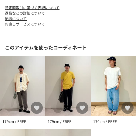
品名：CM★FRED/P LOGO CAP ｶﾉｺ 品番：32384992211
特定商取引に基づく表記について
返品などの詳細について
配送について
お直しサービスについて
このアイテムを使ったコーディネート
179cm / FREE
179cm / FREE
170cm / FREE