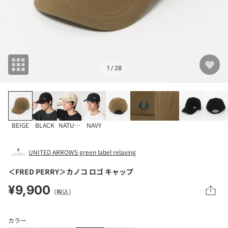
1
/ 28
BEIGE
BLACK
NATURAL
NAVY
UNITED ARROWS green label relaxing
＜FRED PERRY＞カノコ ロゴ キャップ
¥9,900
（税込）
カラー