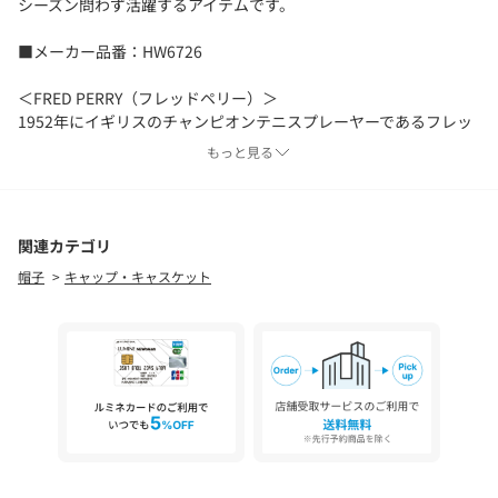
シーズン問わず活躍するアイテムです。
■メーカー品番：HW6726
＜FRED PERRY（フレッドペリー）＞
1952年にイギリスのチャンピオンテニスプレーヤーであるフレッ
ド ペリーによって設立されたイギリスのスポーツおよびファッシ
もっと見る
ョンブランド。
スポーツ衣料のブランドとして設立されましたが、モッズを含む
オルタナティブなイギリス文化との関連により 60 年代に大衆的な
人気を博した。
関連カテゴリ
帽子
キャップ・キャスケット
【注意事項】
※商品に「取り扱い上の注意書き」、「洗濯表示」がございます
場合は、使用前に必ずご確認ください。
※商品画像は、光の当たり具合やパソコンなどの閲覧環境によ
り、実際の色味と異なって見える場合がございます。あらかじめ
ご了承ください。
※商品の色味の目安は、商品単体の画像をご参照ください。
店舗へお問い合わせの際は、全国のgreen label relaxing各店舗ま
で下記の品名/品番をお申し付けください。