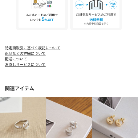
【注意事項】
※化粧品や香水、洗剤、温泉、海水、紫外線などはジュエリーを
傷める可能性がありますので、ご注意ください。
※体質によりかゆみ・かぶれを生じた場合はご利用をお止めいた
だき、皮膚専門医にご相談ください。
特定商取引に基づく表記について
※商品を使用前に、タグ等に記載されている「取り扱い上の注意
返品などの詳細について
書き」、「洗濯表示」を必ずご確認ください。
配送について
※商品画像は、光の当たり具合やパソコンなどの閲覧環境によ
お直しサービスについて
り、実際の色味と異なって見える場合がございます。あらかじめ
ご了承ください。
※商品の色味の目安は、商品単体の画像をご参照ください。
関連アイテム
お問い合わせの際は、ユナイテッドアローズ カスタマーサービ
スデスクまで下記の品名/品番をお申し付けください。
品名：★★CFC FKPL/ﾒﾀﾙ2Setｲﾔｶﾌ 品番：36336000036