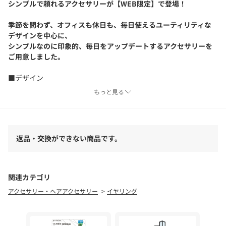
シンプルで頼れるアクセサリーが【WEB限定】で登場！
季節を問わず、オフィスも休日も、毎日使えるユーティリティな
デザインを中心に、
シンプルなのに印象的、毎日をアップデートするアクセサリーを
ご用意しました。
■デザイン
異なる2本のコンビで、上品さとモード感を両立したイヤカフ。
もっと見る
柔らかさとシャープさ、ひとつで二つの表情を楽しめます。
もちろん、単品使いもOK。
デイリー使いはもちろん、セレモニー等、晴れの日のシーンにも
おすすめです。
返品・交換ができない商品です。
============================
ケア方法：
・ご使用後は柔らかい布で汗や皮脂をやさしくふき取り、酸化を
関連カテゴリ
防ぐために、なるべく空気に触れないように保管してください。
アクセサリー・ヘアアクセサリー
イヤリング
・アクセサリーは長時間付けず、汗をかいたらこまめに外してく
ださい。
============================