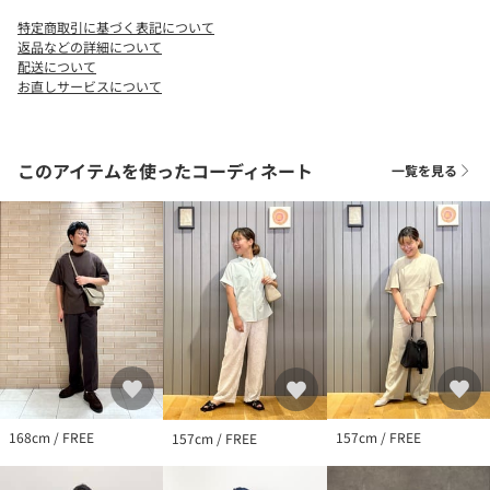
で下記の品名/品番をお申し付けください。
特定商取引に基づく表記について
品名：SC GLR BOSTON METAL/FRM 品番：32446000001
返品などの詳細について
配送について
お直しサービスについて
このアイテムを使ったコーディネート
一覧を見る
168cm / FREE
157cm / FREE
157cm / FREE