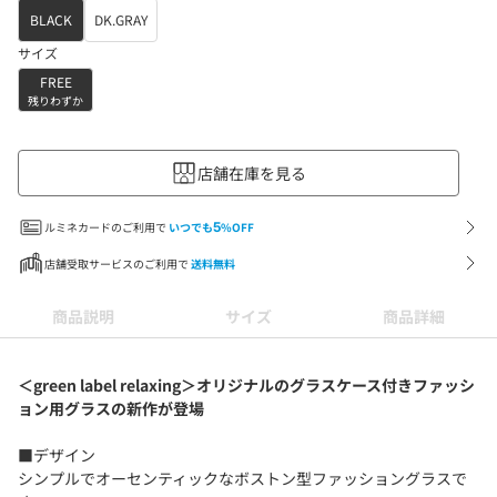
BLACK
DK.GRAY
サイズ
FREE
残りわずか
店舗在庫を見る
ルミネカードのご利用で
いつでも
5
%OFF
店舗受取サービスのご利用で
送料無料
商品説明
サイズ
商品詳細
＜green label relaxing＞オリジナルのグラスケース付きファッシ
ョン用グラスの新作が登場
■デザイン
シンプルでオーセンティックなボストン型ファッショングラスで