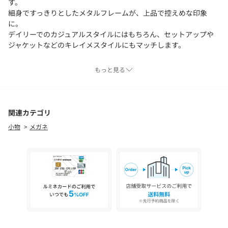
す。
細身ですっきりとしたメタルフレームが、上品で控えめな印象
に。
デイリーでのカジュアルスタイルにはもちろん、セットアップや
ジャケットなどのキレイメスタイルにもマッチします。
-可視光線透過率-
もっと見る
・BLACK：95%
・DK.GRAY：35%
-紫外線透過率-
関連カテゴリ
・1％未満
小物
メガネ
【注意事項】
※商品に「取り扱い上の注意書き」、「洗濯表示」がございます
場合は、使用前に必ずご確認ください。
※商品画像は、光の当たり具合やパソコンなどの閲覧環境によ
り、実際の色味と異なって見える場合がございます。あらかじめ
ご了承ください。
※商品の色味の目安は、商品単体の画像をご参照ください。
店舗へお問い合わせの際は、全国のgreen label relaxing各店舗ま