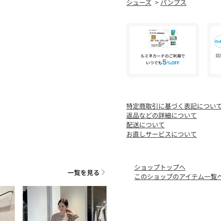
シューズ
パンプス
機能性：撥水
======================
【注意事項】
※防水加工ではございませ
います。予めご了承下さい
※画像の商品はサンプルで
※商品に「取り扱い上の注
用前に必ずご確認ください
特定商取引に基づく表記につい
※商品画像は、光の当たり
返品などの詳細について
味と異なって見える場合が
配送について
※商品の色味の目安は、商
お直しサービスについて
※シューズの重量は、シュ
は計測に含まれません。
ショップトップへ
※商品に不良が無い場合、
一覧を見る
このショップのアイテム一覧
します。あらかじめご了承
※WEBサイト・一部店舗限定サイ
店舗へお問い合わせの際は、全国の