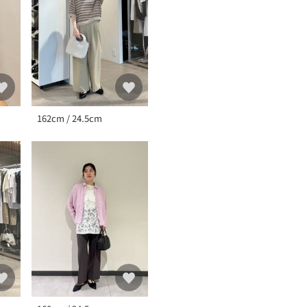
名/品番をお申し付けくださ
品名：◆D PTD Tｽﾄﾗｯﾌﾟ FL
162cm / 24.5cm