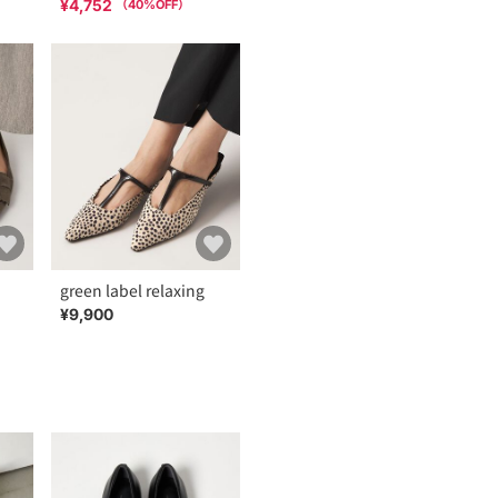
¥4,752
（
40
%OFF）
green label relaxing
¥9,900