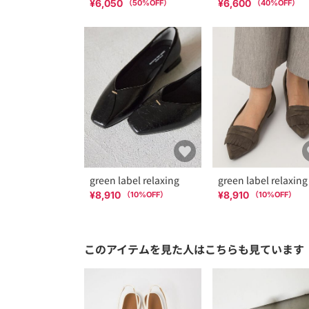
¥6,050
¥6,600
（
50
%OFF）
（
40
%OFF）
green label relaxing
green label relaxing
¥8,910
¥8,910
（
10
%OFF）
（
10
%OFF）