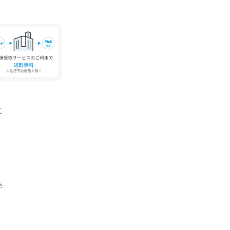
======
ん。使用状況によっては水が浸水する場合がござ
ませ。
す。
意書き」、「洗濯表示」がございます場合は、使
。
て
具合やパソコンなどの閲覧環境により、実際の色
ございます。あらかじめご了承ください。
品単体の画像をご参照ください。
ーズ本体のみ両足の重量となります。箱や付属品
包装紙および箱の破損がございましても発送いた
へ
ください。
ズ：22.5cm / 25cm
green label relaxing各店舗まで下記の品