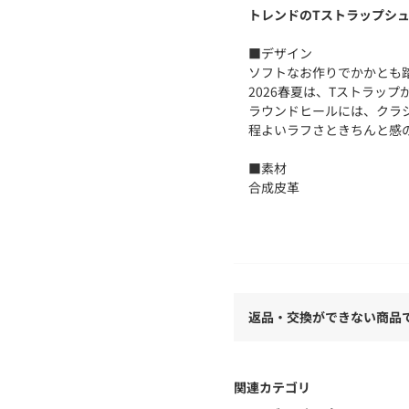
トレンドのTストラップシ
■デザイン
ソフトなお作りでかかとも踏
2026春夏は、Tストラッ
ラウンドヒールには、クラ
程よいラフさときちんと感
■素材
合成皮革
■コーディネート
マニッシュなパンツスタイ
テイストに合わせられるア
寒い時期にはタイツ、少し
リエーションもお楽しみい
返品・交換ができない商品
素足の時期になったら、デ
ルーズな合わせ方も素敵で
関連カテゴリ
======================