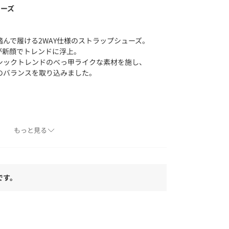
ューズ
んで履ける2WAY仕様のストラップシューズ。
プが新顔でトレンドに浮上。
シックトレンドのべっ甲ライクな素材を施し、
のバランスを取り込みました。
もっと見る
ルからふんわりワンピーススタイルまで、幅広い
イテムです。
暖かくなったら薄手のソックスなどのスタイルバ
ただけます。
です。
ニム合わせでミュールタイプ（かかとを踏んだ）
す。
======