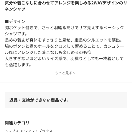
気分や着こなしに合わせてアレンジを楽しめる2WAYデザインのリ
ネンシャツ
■デザイン
胸ポケット付きで、さっと羽織るだけでサマ見えするベーシック
シャツです。
長めの着丈が身体をすっきりと見せ、縦長のシルエットを演出。
脇のボタンと裾のホールをクロスして留めることで、カシュクー
ル風にアレンジした着こなしも楽しめるのも◎
大きすぎないほどよいサイズ感で、羽織りとしても一枚着として
も活躍します。
もっと見る
■素材
極細番手のリネン糸を使用した平織素材。
目面が整っており、リネンならではの落ち着いた光沢感が◎
生地段階でも製品でも重ねて洗いをかけることで、肌触りの良い
返品・交換ができない商品です。
ソフトな風合いに。
自然なシボを生み出し、凹凸の表情のある表面感に仕上げまし
た。
関連カテゴリ
■コーディネート
トップス
シャツ・ブラウス