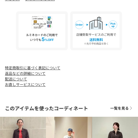
今年らしいシャツ×シャツのレイヤードが、スタイリングに立体
感をプラス。
ボタンを数個開けて着ることで、大人な抜け感のある着こなしが
完成します。
レース素材やカラーのボトムスと合わせると、華やかで季節感の
あるコーディネートに。
■サイズ拡大アイテム
find my size [SHORT-36サイズ] あり
・身長148cm～155cmの小柄で 身幅などのサイズ感は36サイズが
良いという方に向けて。
特定商取引に基づく表記について
返品などの詳細について
・SHORT-36サイズは一部店舗・WEBストアでの限定サイズとなり
配送について
ます。
お直しサービスについて
・その他1カラーはブルーベースのストライプ柄です。
・同素材のショート丈シャツのご用意もございます。対象品番：
36111000020
このアイテムを使ったコーディネート
一覧を見る
============================
透け感：ややあり
伸縮：なし
ケア方法：手洗い可