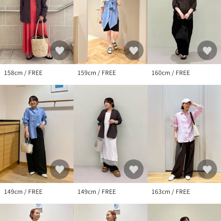
============================
【注意事項】
※リネン素材は天然素材のため、「シワが味」で、着こむほどに
柔らかくなり風合いが増します。作りこみし過ぎない自然体の雰
囲気が特徴です。
※この製品は、ネップ（糸が部分的に太くなっている部分）や織
158cm / FREE
159cm / FREE
160cm / FREE
りムラが他の素材に比べて多いので、ご了承下さい。
※《麻製品のお取扱い注意》この製品はシワになりやすい特性が
あります。着用や洗濯などの摩擦により、部分的に白っぽくなる
ことがあります。これは、生地の表面が擦られることにより毛羽
立ったために起こる白化現象と呼ばれるもので、色落ちではあり
ません。素材の特性上、ある程度避けられない現象ですので、出
来るだけ摩擦を加えず、デリケートにお取扱い下さい。特に雨や
水に濡れた場合は、擦らずにタオル等で吸い取るようにして下さ
い。
※インド製生地使用。
※＜SHORT-36 サイズ＞は、身長を基準としておりますがあくま
149cm / FREE
149cm / FREE
163cm / FREE
でも目安となりますので、サイズ感は記載の採寸表をご確認くだ
さいませ。
※画像の商品はサンプルです。