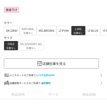
再値下げ
カラー
NATURAL
LIME
DK.GRAY
MD.BROWN
LT.PINK
LT.BLUE
そ
在庫なし
在庫なし
サイズ
FREE
XS-S(SHORT-36)
在庫なし
在庫なし
店舗在庫を見る
ルミネカードのご利用で
いつでも
5
%OFF
店舗受取サービスのご利用で
送料無料
商品説明
サイズ
商品詳細