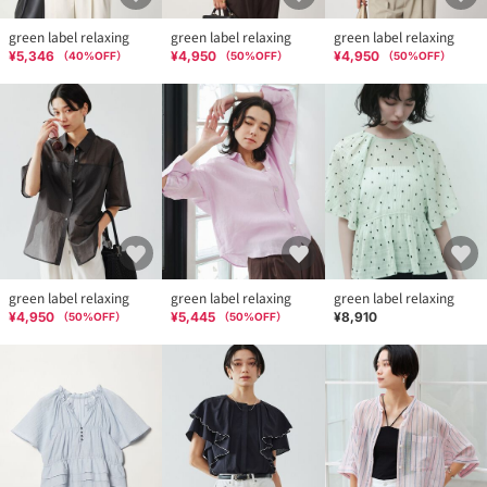
green label relaxing
green label relaxing
green label relaxing
¥5,346
¥4,950
¥4,950
（
40
%OFF）
（
50
%OFF）
（
50
%OFF）
green label relaxing
green label relaxing
green label relaxing
¥4,950
¥5,445
¥8,910
（
50
%OFF）
（
50
%OFF）