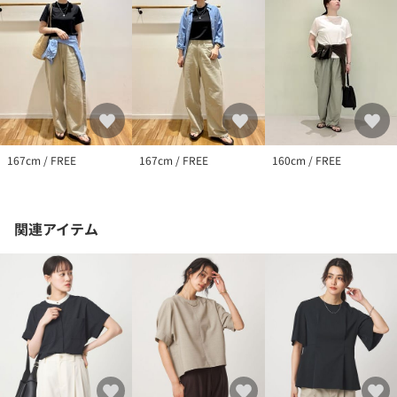
※商品を使用前に、タグ等に記載されている「取り扱い上の注意
書き」、「洗濯表示」を必ずご確認ください。
※商品画像は、光の当たり具合やパソコンなどの閲覧環境によ
り、実際の色味と異なって見える場合がございます。あらかじめ
ご了承ください。
※商品の色味の目安は、商品単体の画像をご参照ください。
店舗へお問い合わせの際は、全国のgreen label relaxing各店舗ま
で下記の品名/品番をお申し付けください。
167cm / FREE
167cm / FREE
160cm / FREE
品名：◆◆SC ﾘﾈﾝ2WAYｼｬﾂ_S 品番：36111000019
関連アイテム