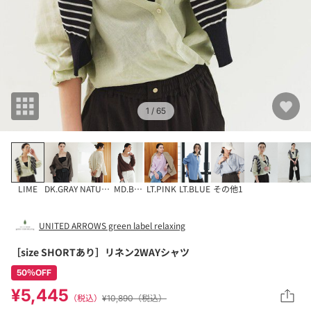
1
/ 65
LIME
DK.GRAY
NATURAL
MD.BROWN
LT.PINK
LT.BLUE
その他1
UNITED ARROWS green label relaxing
［size SHORTあり］リネン2WAYシャツ
50％OFF
¥5,445
（税込）
¥10,890（税込）